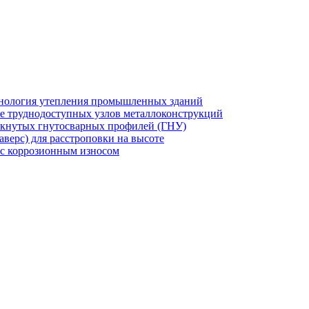
хнология утепления промышленных зданий
же труднодоступных узлов металлоконструкций
мкнутых гнутосварных профилей (ГНУ)
верс) для расстроповки на высоте
 с коррозионным износом