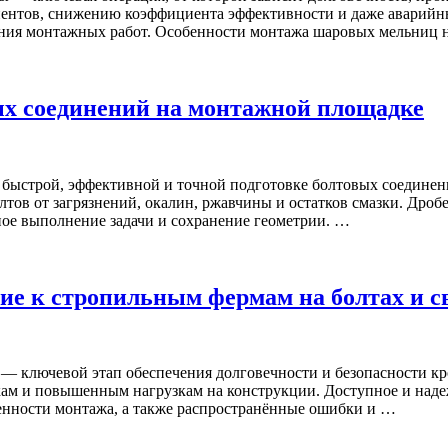
нтов, снижению коэффициента эффективности и даже аварийным
нения монтажных работ. Особенности монтажа шаровых мельниц
ых соединений на монтажной площадке
 быстрой, эффективной и точной подготовке болтовых соедине
лтов от загрязнений, окалин, ржавчины и остатков смазки. Дро
ное выполнение задачи и сохранение геометрии. …
ие к стропильным фермам на болтах и с
 ключевой этап обеспечения долговечности и безопасности кр
кам и повышенным нагрузкам на конструкции. Доступное и над
бенности монтажа, а также распространённые ошибки и …