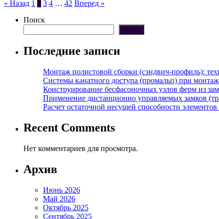
Пагинация
« Назад
1
2
3
4
…
42
Вперед »
записей
Поиск
Поиск
Последние записи
Монтаж полистовой сборки (сэндвич-профиль): те
Системы канатного доступа (промальп) при монта
Конструирование бесфасоночных узлов ферм из за
Применение дистанционно управляемых замков (тра
Расчет остаточной несущей способности элементов
Recent Comments
Нет комментариев для просмотра.
Архив
Июнь 2026
Май 2026
Октябрь 2025
Сентябрь 2025