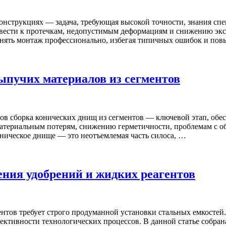
нструкциях — задача, требующая высокой точности, знания спе
ивести к протечкам, недопустимым деформациям и снижению экс
лнять монтаж профессионально, избегая типичных ошибок и по
ыпучих материалов из сегментов
ов сборка конических днищ из сегментов — ключевой этап, обе
материальным потерям, снижению герметичности, проблемам с 
оническое днище — это неотъемлемая часть силоса, …
ения удобрений и жидких реагентов
нтов требует строго продуманной установки стальных емкостей
тивности технологических процессов. В данной статье собрана