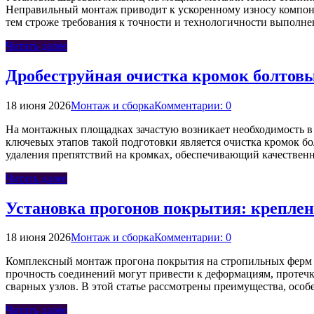
Неправильный монтаж приводит к ускоренному износу компоне
тем строже требования к точности и технологичности выпол
Читать далее
Дробеструйная очистка кромок болтов
18 июня 2026
Монтаж и сборка
Комментарии: 0
На монтажных площадках зачастую возникает необходимость в
ключевых этапов такой подготовки является очистка кромок бо
удаления препятствий на кромках, обеспечивающий качествен
Читать далее
Установка прогонов покрытия: креплен
18 июня 2026
Монтаж и сборка
Комментарии: 0
Комплексный монтаж прогона покрытия на стропильных ферм —
прочность соединений могут привести к деформациям, протеч
сварных узлов. В этой статье рассмотрены преимущества, осо
Читать далее