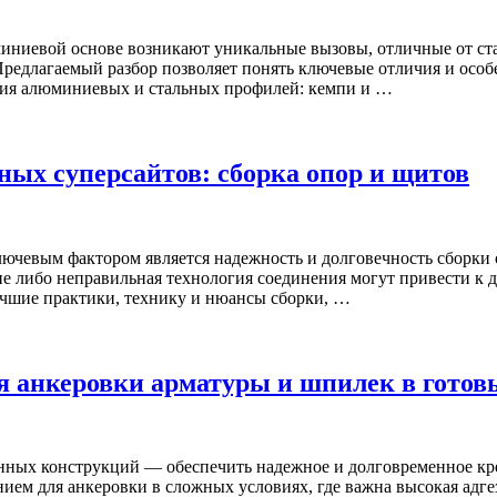
иниевой основе возникают уникальные вызовы, отличные от ст
Предлагаемый разбор позволяет понять ключевые отличия и осо
чия алюминиевых и стальных профилей: кемпи и …
ых суперсайтов: сборка опор и щитов
чевым фактором является надежность и долговечность сборки о
е либо неправильная технология соединения могут привести к 
учшие практики, технику и нюансы сборки, …
я анкеровки арматуры и шпилек в готов
тонных конструкций — обеспечить надежное и долговременное к
ием для анкеровки в сложных условиях, где важна высокая адге