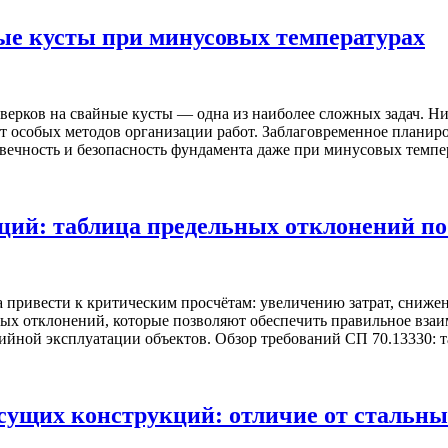
ые кусты при минусовых температурах
верков на свайные кусты — одна из наиболее сложных задач. Н
т особых методов организации работ. Заблаговременное планир
вечность и безопасность фундамента даже при минусовых темпе
ий: таблица предельных отклонений по
 привести к критическим просчётам: увеличению затрат, сниж
ьных отклонений, которые позволяют обеспечить правильное вза
рийной эксплуатации объектов. Обзор требований СП 70.13330: 
ущих конструкций: отличие от стальн