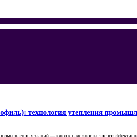
рофиль): технология утепления промыш
 промышленных зданий — ключ к надежности, энергоэффективно