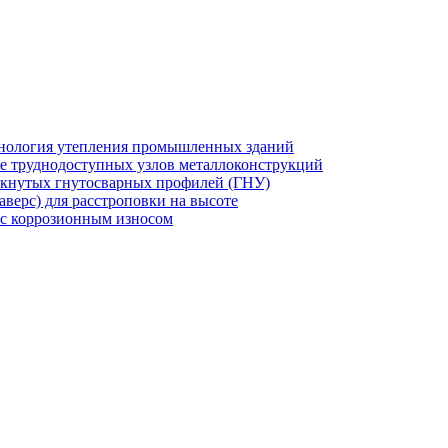
хнология утепления промышленных зданий
же труднодоступных узлов металлоконструкций
мкнутых гнутосварных профилей (ГНУ)
верс) для расстроповки на высоте
 с коррозионным износом