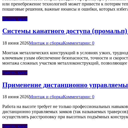
или пренебрежение технологией может привести к потерям теп
пошаговые решения, важные нюансы и ошибки, которых избег
Читать далее
Системы канатного доступа (промальп)
18 июня 2026
Монтаж и сборка
Комментарии: 0
Монтаж металлических конструкций в условиях узких, труднод
ключевым узлам обеспечение безопасности, точности и скорос
монтажа сложных участков металлоконструкций, позволяющее 
Читать далее
Применение дистанционно управляемых 
18 июня 2026
Монтаж и сборка
Комментарии: 0
Работа на высоте требует не только профессиональных навыко
дистанционно управляемых замков (так называемых траверсов)
осуществлять расстроповку при высотных подъёмных констру
Читать далее