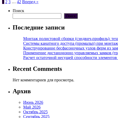
Пагинация
1
2
3
…
42
Вперед »
записей
Поиск
Поиск
Последние записи
Монтаж полистовой сборки (сэндвич-профиль): те
Системы канатного доступа (промальп) при монта
Конструирование бесфасоночных узлов ферм из за
Применение дистанционно управляемых замков (тра
Расчет остаточной несущей способности элементов
Recent Comments
Нет комментариев для просмотра.
Архив
Июнь 2026
Май 2026
Октябрь 2025
Сентябрь 2025