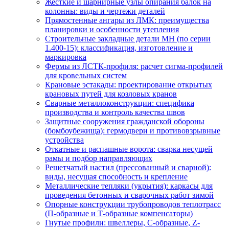
Жесткие и шарнирные узлы опирания балок на
колонны: виды и чертежи деталей
Прямостенные ангары из ЛМК: преимущества
планировки и особенности утепления
Строительные закладные детали МН (по серии
1.400-15): классификация, изготовление и
маркировка
Фермы из ЛСТК-профиля: расчет сигма-профилей
для кровельных систем
Крановые эстакады: проектирование открытых
крановых путей для козловых кранов
Сварные металлоконструкции: специфика
производства и контроль качества швов
Защитные сооружения гражданской обороны
(бомбоубежища): гермодвери и противовзрывные
устройства
Откатные и распашные ворота: сварка несущей
рамы и подбор направляющих
Решетчатый настил (прессованный и сварной):
виды, несущая способность и крепление
Металлические тепляки (укрытия): каркасы для
проведения бетонных и сварочных работ зимой
Опорные конструкции трубопроводов теплотрасс
(П-образные и Т-образные компенсаторы)
Гнутые профили: швеллеры, С-образные, Z-