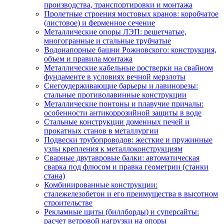
производства, транспортировки и монтажа
Пролетные строения мостовых кранов: коробчатое
(листовое) и ферменное сечение
Металлические опоры ЛЭП: решетчатые,
многогранные и стальные трубчатые
Водонапорные башни Рожновского: конструкция,
объем и правила монтажа
Металлические кабельные ростверки на свайном
фундаменте в условиях вечной мерзлоты
Снегоудерживающие барьеры и лавинорезы:
стальные противолавинные конструкции
Металлические понтоны и плавучие причалы:
особенности антикоррозийной защиты в воде
Стальные конструкции доменных печей и
прокатных станов в металлургии
Подвески трубопроводов: жесткие и пружинные
узлы крепления к металлоконструкциям
Сварные двутавровые балки: автоматическая
сварка под флюсом и правка геометрии (станки
стана)
Комбинированные конструкции:
сталежелезобетон и его преимущества в высотном
строительстве
Рекламные щиты (биллборды) и суперсайты:
расчет ветровой нагрузки на опоры