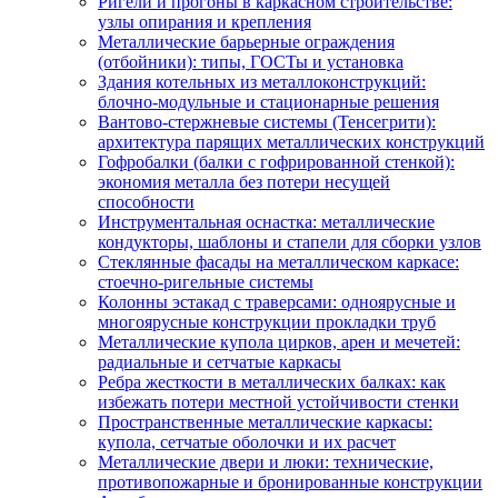
Ригели и прогоны в каркасном строительстве:
узлы опирания и крепления
Металлические барьерные ограждения
(отбойники): типы, ГОСТы и установка
Здания котельных из металлоконструкций:
блочно-модульные и стационарные решения
Вантово-стержневые системы (Тенсегрити):
архитектура парящих металлических конструкций
Гофробалки (балки с гофрированной стенкой):
экономия металла без потери несущей
способности
Инструментальная оснастка: металлические
кондукторы, шаблоны и стапели для сборки узлов
Стеклянные фасады на металлическом каркасе:
стоечно-ригельные системы
Колонны эстакад с траверсами: одноярусные и
многоярусные конструкции прокладки труб
Металлические купола цирков, арен и мечетей:
радиальные и сетчатые каркасы
Ребра жесткости в металлических балках: как
избежать потери местной устойчивости стенки
Пространственные металлические каркасы:
купола, сетчатые оболочки и их расчет
Металлические двери и люки: технические,
противопожарные и бронированные конструкции