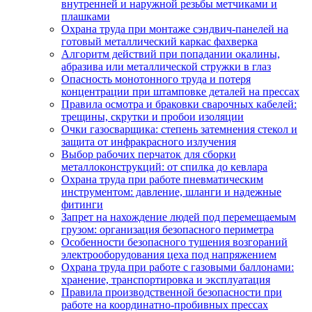
внутренней и наружной резьбы метчиками и
плашками
Охрана труда при монтаже сэндвич-панелей на
готовый металлический каркас фахверка
Алгоритм действий при попадании окалины,
абразива или металлической стружки в глаз
Опасность монотонного труда и потеря
концентрации при штамповке деталей на прессах
Правила осмотра и браковки сварочных кабелей:
трещины, скрутки и пробои изоляции
Очки газосварщика: степень затемнения стекол и
защита от инфракрасного излучения
Выбор рабочих перчаток для сборки
металлоконструкций: от спилка до кевлара
Охрана труда при работе пневматическим
инструментом: давление, шланги и надежные
фитинги
Запрет на нахождение людей под перемещаемым
грузом: организация безопасного периметра
Особенности безопасного тушения возгораний
электрооборудования цеха под напряжением
Охрана труда при работе с газовыми баллонами:
хранение, транспортировка и эксплуатация
Правила производственной безопасности при
работе на координатно-пробивных прессах