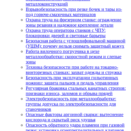
металлоконструкций
Взрывобезопасность при резке бочек и тары из-
под горюче-смазочных материалов
Охрана труда на фрезерном станке: ограждение
зоны резания и надежное крепление детали
Охрана труда оператора станков с ЧПУ:
блокировки дверей и световые барьеры
Безопасная работа с углошлифовальной машиной
(УШМ): почему нельзя снимать защитный кожух
Работа вилочного погрузчика в цехе
металлообработки: скоростной режим и слепые
зоны
Техника безопасности при работе на токарно-
винторезных станках: захват одежды и стружка
Безопасность при эксплуатации гильотинных
ножниц: защита пальцев и педаль управления
Регулярная браковка стальных канатных стропов:
признаки износа, заломов и обрыва прядей
Электробезопасность при металлообработке:
группы допуска по электробезопасности для
станочников
Опасные факторы аргонной сварки: вытеснение
кислорода и скрытый риск удушья
Опасность обратного удара пламени при газовой
резке: установка огнепреградительных клапанов