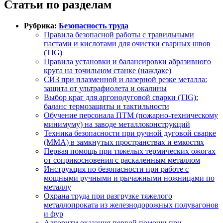
Статьи по разделам
Рубрика:
Безопасность труда
Правила безопасной работы с травильными
пастами и кислотами для очистки сварных швов
(TIG)
Правила установки и балансировки абразивного
круга на точильном станке (наждаке)
СИЗ при плазменной и лазерной резке металла:
защита от ультрафиолета и окалины
Выбор краг для аргонодуговой сварки (TIG):
баланс термозащиты и тактильности
Обучение персонала ПТМ (пожарно-техническому
минимуму) на заводе металлоконструкций
Техника безопасности при ручной дуговой сварке
(MMA) в замкнутых пространствах и емкостях
Первая помощь при тяжелых термических ожогах
от соприкосновения с раскаленным металлом
Инструкция по безопасности при работе с
мощными ручными и рычажными ножницами по
металлу
Охрана труда при разгрузке тяжелого
металлопроката из железнодорожных полувагонов
и фур
Алгоритм оказания первой помощи при