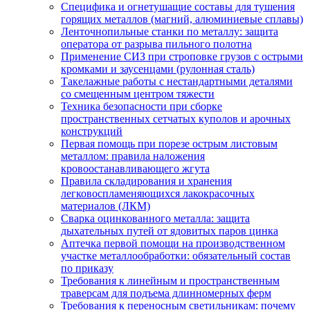
Специфика и огнетушащие составы для тушения
горящих металлов (магний, алюминиевые сплавы)
Ленточнопильные станки по металлу: защита
оператора от разрыва пильного полотна
Применение СИЗ при строповке грузов с острыми
кромками и заусенцами (рулонная сталь)
Такелажные работы с нестандартными деталями
со смещенным центром тяжести
Техника безопасности при сборке
пространственных сетчатых куполов и арочных
конструкций
Первая помощь при порезе острым листовым
металлом: правила наложения
кровоостанавливающего жгута
Правила складирования и хранения
легковоспламеняющихся лакокрасочных
материалов (ЛКМ)
Сварка оцинкованного металла: защита
дыхательных путей от ядовитых паров цинка
Аптечка первой помощи на производственном
участке металлообработки: обязательный состав
по приказу
Требования к линейным и пространственным
траверсам для подъема длинномерных ферм
Требования к переносным светильникам: почему