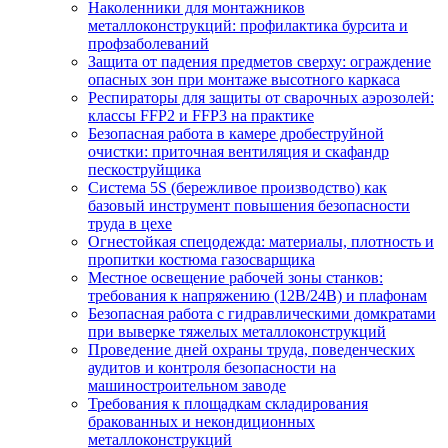
Наколенники для монтажников
металлоконструкций: профилактика бурсита и
профзаболеваний
Защита от падения предметов сверху: ограждение
опасных зон при монтаже высотного каркаса
Респираторы для защиты от сварочных аэрозолей:
классы FFP2 и FFP3 на практике
Безопасная работа в камере дробеструйной
очистки: приточная вентиляция и скафандр
пескоструйщика
Система 5S (бережливое производство) как
базовый инструмент повышения безопасности
труда в цехе
Огнестойкая спецодежда: материалы, плотность и
пропитки костюма газосварщика
Местное освещение рабочей зоны станков:
требования к напряжению (12В/24В) и плафонам
Безопасная работа с гидравлическими домкратами
при выверке тяжелых металлоконструкций
Проведение дней охраны труда, поведенческих
аудитов и контроля безопасности на
машиностроительном заводе
Требования к площадкам складирования
бракованных и некондиционных
металлоконструкций