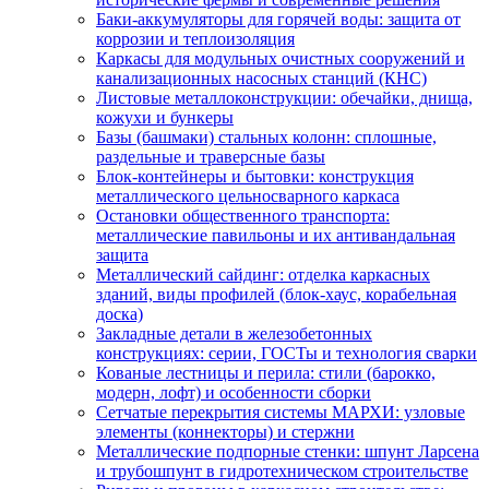
Баки-аккумуляторы для горячей воды: защита от
коррозии и теплоизоляция
Каркасы для модульных очистных сооружений и
канализационных насосных станций (КНС)
Листовые металлоконструкции: обечайки, днища,
кожухи и бункеры
Базы (башмаки) стальных колонн: сплошные,
раздельные и траверсные базы
Блок-контейнеры и бытовки: конструкция
металлического цельносварного каркаса
Остановки общественного транспорта:
металлические павильоны и их антивандальная
защита
Металлический сайдинг: отделка каркасных
зданий, виды профилей (блок-хаус, корабельная
доска)
Закладные детали в железобетонных
конструкциях: серии, ГОСТы и технология сварки
Кованые лестницы и перила: стили (барокко,
модерн, лофт) и особенности сборки
Сетчатые перекрытия системы МАРХИ: узловые
элементы (коннекторы) и стержни
Металлические подпорные стенки: шпунт Ларсена
и трубошпунт в гидротехническом строительстве