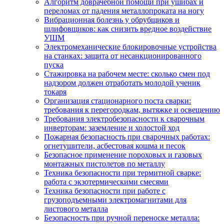
Алгоритм доврачебной помощи при ушибах и
переломах от падения металлопроката на ногу
Вибрационная болезнь у обрубщиков и
шлифовщиков: как снизить вредное воздействие
УШМ
Электромеханические блокировочные устройства
на станках: защита от несанкционированного
пуска
Стажировка на рабочем месте: сколько смен под
надзором должен отработать молодой ученик
токаря
Организация стационарного поста сварки:
требования к перегородкам, вытяжке и освещению
Требования электробезопасности к сварочным
инверторам: заземление и холостой ход
Пожарная безопасность при сварочных работах:
огнетушители, асбестовая кошма и песок
Безопасное применение пороховых и газовых
монтажных пистолетов по металлу
Техника безопасности при термитной сварке:
работа с экзотермическими смесями
Техника безопасности при работе с
грузоподъемными электромагнитами для
листового металла
Безопасность при ручной переноске металла: