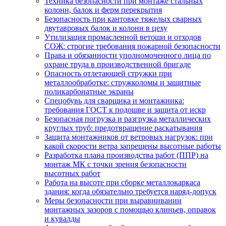
Техника безопасности при монтаже стальных
колонн, балок и ферм перекрытия
Безопасность при кантовке тяжелых сварных
двутавровых балок и колонн в цеху
Утилизация промасленной ветоши и отходов
СОЖ: строгие требования пожарной безопасности
Права и обязанности уполномоченного лица по
охране труда в производственной бригаде
Опасность отлетающей стружки при
металлообработке: стружколомы и защитные
поликарбонатные экраны
Спецобувь для сварщика и монтажника:
требования ГОСТ к подошве и защита от искр
Безопасная погрузка и разгрузка металлических
круглых труб: предотвращение раскатывания
Защита монтажников от ветровых нагрузок: при
какой скорости ветра запрещены высотные работы
Разработка плана производства работ (ППР) на
монтаж МК с точки зрения безопасности
высотных работ
Работа на высоте при сборке металлокаркаса
здания: когда обязательно требуется наряд-допуск
Меры безопасности при выравнивании
монтажных зазоров с помощью клиньев, оправок
и кувалды