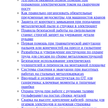
поражении электрическим током на сварочном
посту
Как правильно организовать обязательные
предсменные медосмотры для машинистов кранов
Защита от короткого замыкания при попадании
металлической пыли и стружки в электрощит
Правила безопасной работы на сверлильном
станке: строгий запрет на удержание детали
руками
Первая помощь при травматической ампутации
пальцев или конечностей на прессе и гильотине
Разработка и утверждение инструкции по охране
труда для слесаря по сборке металлоконструкций
Безопасное использование электрических
удлинителей и переносок на монтажной площадке
Системы спасения и эвакуации при высотных
работах на стальных металлокаркасах
Вводный и целевой инструктаж по ОТ для
газорезчика: ключевые моменты и типичные
ошибки
Охрана труда при работе с ручными талями
(тельферами) на постах сборки деталей
Сварка на высоте: крепление кабелей, пеналы для
огарков электродов и надежная страховка