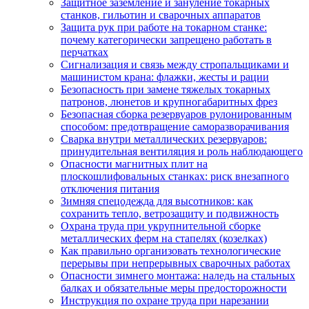
Защитное заземление и зануление токарных
станков, гильотин и сварочных аппаратов
Защита рук при работе на токарном станке:
почему категорически запрещено работать в
перчатках
Сигнализация и связь между стропальщиками и
машинистом крана: флажки, жесты и рации
Безопасность при замене тяжелых токарных
патронов, люнетов и крупногабаритных фрез
Безопасная сборка резервуаров рулонированным
способом: предотвращение саморазворачивания
Сварка внутри металлических резервуаров:
принудительная вентиляция и роль наблюдающего
Опасности магнитных плит на
плоскошлифовальных станках: риск внезапного
отключения питания
Зимняя спецодежда для высотников: как
сохранить тепло, ветрозащиту и подвижность
Охрана труда при укрупнительной сборке
металлических ферм на стапелях (козелках)
Как правильно организовать технологические
перерывы при непрерывных сварочных работах
Опасности зимнего монтажа: наледь на стальных
балках и обязательные меры предосторожности
Инструкция по охране труда при нарезании