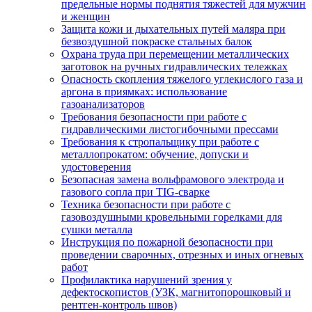
предельные нормы поднятия тяжестей для мужчин
и женщин
Защита кожи и дыхательных путей маляра при
безвоздушной покраске стальных балок
Охрана труда при перемещении металлических
заготовок на ручных гидравлических тележках
Опасность скопления тяжелого углекислого газа и
аргона в приямках: использование
газоанализаторов
Требования безопасности при работе с
гидравлическими листогибочными прессами
Требования к стропальщику при работе с
металлопрокатом: обучение, допуски и
удостоверения
Безопасная замена вольфрамового электрода и
газового сопла при TIG-сварке
Техника безопасности при работе с
газовоздушными кровельными горелками для
сушки металла
Инструкция по пожарной безопасности при
проведении сварочных, отрезных и иных огневых
работ
Профилактика нарушений зрения у
дефектоскопистов (УЗК, магнитопорошковый и
рентген-контроль швов)