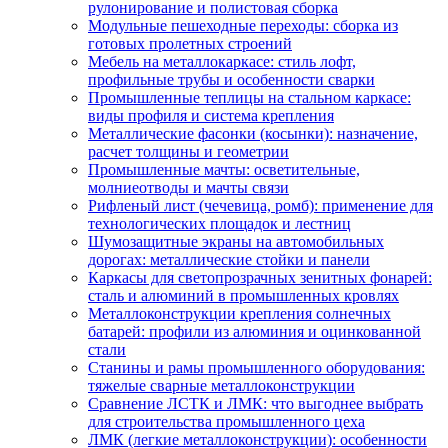
рулонирование и полистовая сборка
Модульные пешеходные переходы: сборка из
готовых пролетных строений
Мебель на металлокаркасе: стиль лофт,
профильные трубы и особенности сварки
Промышленные теплицы на стальном каркасе:
виды профиля и система крепления
Металлические фасонки (косынки): назначение,
расчет толщины и геометрии
Промышленные мачты: осветительные,
молниеотводы и мачты связи
Рифленый лист (чечевица, ромб): применение для
технологических площадок и лестниц
Шумозащитные экраны на автомобильных
дорогах: металлические стойки и панели
Каркасы для светопрозрачных зенитных фонарей:
сталь и алюминий в промышленных кровлях
Металлоконструкции крепления солнечных
батарей: профили из алюминия и оцинкованной
стали
Станины и рамы промышленного оборудования:
тяжелые сварные металлоконструкции
Сравнение ЛСТК и ЛМК: что выгоднее выбрать
для строительства промышленного цеха
ЛМК (легкие металлоконструкции): особенности