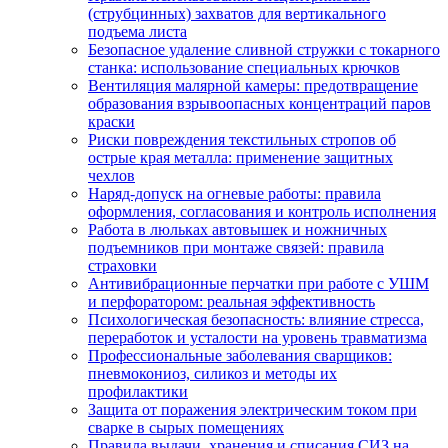
(струбцинных) захватов для вертикального
подъема листа
Безопасное удаление сливной стружки с токарного
станка: использование специальных крючков
Вентиляция малярной камеры: предотвращение
образования взрывоопасных концентраций паров
краски
Риски повреждения текстильных стропов об
острые края металла: применение защитных
чехлов
Наряд-допуск на огневые работы: правила
оформления, согласования и контроль исполнения
Работа в люльках автовышек и ножничных
подъемников при монтаже связей: правила
страховки
Антивибрационные перчатки при работе с УШМ
и перфоратором: реальная эффективность
Психологическая безопасность: влияние стресса,
переработок и усталости на уровень травматизма
Профессиональные заболевания сварщиков:
пневмокониоз, силикоз и методы их
профилактики
Защита от поражения электрическим током при
сварке в сырых помещениях
Правила выдачи, хранения и списания СИЗ на