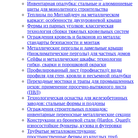
Инвентарная опалубка: стальные и алюминиевые
щиты для монолитного строительства
Теплицы по Митлайдеру на металлическом
каркасе: особенности двухуровневой крыши
Фермы из парных уголков: классическая
технология сборки тяжелых кровельных систем
Ограждения кровель и балконов из металла:
стандарты безопасности и монтаж
Металлические перголы и ламельные крыши
(биоклиматические перголы) для частных домов
Сейфы и металлические шкафы: технологии
гибки, сварки и порошковой окраски
Профилированный лист (профнастил): виды
профиля для стен, кровли и несъемной опалубки
Переходные мостики и трапы для промышленных
цехов: применение просечно-вытяжного листа
(ПВЛ)
Технологическая оснастка для железобетонных
заводов: стальные формы и поддоны
Ограждения строительных площадок:
инвентарные переносные металлические секции
Конструкции из броневой стали (Hardox, Quard):
износостойкие бункеры, кузова и футеровки
Трубчатые металлоконструкции:
пространственные фермы из круглых труб