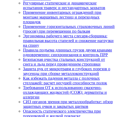
Регулярные статические и динамические
испытания траверс и нестандартных захватов
Применение инвентарных ограждений при
монтаже маршевых лестниц и переходных
площадок
Применение горизонтальных страховочных линий
(тросов) при перемещении по балкам
Эргономика рабочего места слесаря-сборщика:
правильная высота стапелей и снижение нагрузки
на спину
Правила подъема длинных грузов двумя кранами
одновременно: синхронизация и контроль ПРР
Безопасная очистка стальных конструкций от
снега и льда перед проведением строповки
Защита рук от микротравм и глубоких порезов о
заусенцы при сборке металлоконструкций
Как избежать падения металла с полочных
стеллажей: расчет несущей способности полок
Требования ОТ к использованию смазочно-
охлаждающих жидкостей (СОЖ): дерматиты и
аллергии
СИЗ органов зрения при металлообработке: обзор
защитных очков и закрытых щитков
Опасность статического электричества при
порошковой и жидкой покраске