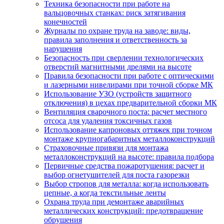
Техника безопасности при работе на
вальцовочных станках: риск затягивания
конечностей
Журналы по охране труда на заводе: виды,
правила заполнения и ответственность за
нарушения
Безопасность при сверлении технологических
отверстий магнитными дрелями на высоте
Правила безопасности при работе с оптическими
и лазерными нивелирами при точной сборке МК
Использование УЗО (устройств защитного
отключения) в цехах предварительной сборки МК
Вентиляция сварочного поста: расчет местного
отсоса для удаления токсичных газов
Использование капроновых оттяжек при точном
монтаже крупногабаритных металлоконструкций
Страховочные привязи для монтажа
металлоконструкций на высоте: правила подбора
Первичные средства пожаротушения: расчет и
выбор огнетушителей для поста газорезки
Выбор стропов для металла: когда использовать
цепные, а когда текстильные ленты
Охрана труда при демонтаже аварийных
металлических конструкций: предотвращение
обрушения