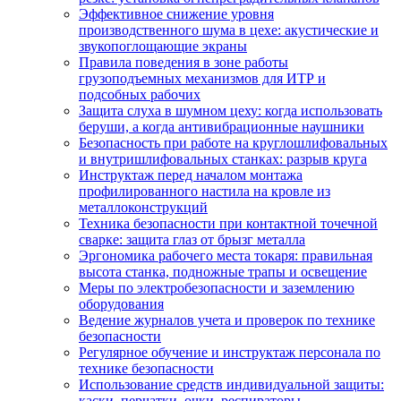
Эффективное снижение уровня
производственного шума в цехе: акустические и
звукопоглощающие экраны
Правила поведения в зоне работы
грузоподъемных механизмов для ИТР и
подсобных рабочих
Защита слуха в шумном цеху: когда использовать
беруши, а когда антивибрационные наушники
Безопасность при работе на круглошлифовальных
и внутришлифовальных станках: разрыв круга
Инструктаж перед началом монтажа
профилированного настила на кровле из
металлоконструкций
Техника безопасности при контактной точечной
сварке: защита глаз от брызг металла
Эргономика рабочего места токаря: правильная
высота станка, подножные трапы и освещение
Меры по электробезопасности и заземлению
оборудования
Ведение журналов учета и проверок по технике
безопасности
Регулярное обучение и инструктаж персонала по
технике безопасности
Использование средств индивидуальной защиты:
каски, перчатки, очки, респираторы