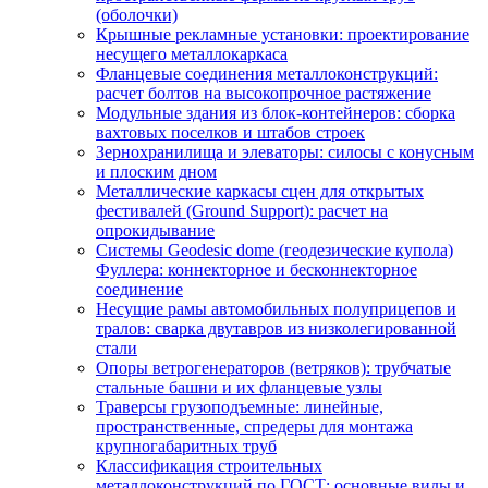
(оболочки)
Крышные рекламные установки: проектирование
несущего металлокаркаса
Фланцевые соединения металлоконструкций:
расчет болтов на высокопрочное растяжение
Модульные здания из блок-контейнеров: сборка
вахтовых поселков и штабов строек
Зернохранилища и элеваторы: силосы с конусным
и плоским дном
Металлические каркасы сцен для открытых
фестивалей (Ground Support): расчет на
опрокидывание
Системы Geodesic dome (геодезические купола)
Фуллера: коннекторное и бесконнекторное
соединение
Несущие рамы автомобильных полуприцепов и
тралов: сварка двутавров из низколегированной
стали
Опоры ветрогенераторов (ветряков): трубчатые
стальные башни и их фланцевые узлы
Траверсы грузоподъемные: линейные,
пространственные, спредеры для монтажа
крупногабаритных труб
Классификация строительных
металлоконструкций по ГОСТ: основные виды и