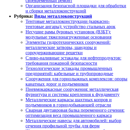
своевременный ремонт
Организация безопасной площадки для обработки
и сборки металлоконструкций
Рубрика:
Виды металлоконструкций
Тентовые металлоконструкции (каркасно-
тентовые ангары): устройство стальных арок
Несущие рамы буровых установок (ВЗБТ):
модульные тяжелонагруженные основания
Элементы гидротехнических сооружений:
металлические затворы, шандоры и
сороудерживающие решетки
Сливо-наливные эстакады для нефтепродуктов:
требования пожарной безопасности
Технологические эстакады промышленных
предприятий: кабельные и трубопроводные
Сооружения для горнолыжных комплексов: опоры
канатных дорог и подъемников
Пневмокаркасные сооружения: металлическая
фурнитура и системы крепления к фундаменту
Металлические каркасы шахтных копров и
подъемников в горнодобывающей отрасли
Сварная двутавровая балка переменного сечения:
оптимизация веса промышленного каркаса
Металлические навесы для автомобилей: выбор
сечения профильной трубы для ферм