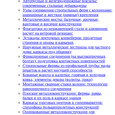
Автобусные и железнодорожные вокзалы:
современные стальные дебаркадеры
Узлы сопряжения стропильных ферм с колоннами:
шарнирные и жесткие (рамные) крепления
Металлические мосты: балочные, арочные,
вантовые и висячие конструкции
Флагштоки из нержавеющей стали и алюминия:
расчет на ветровой резонанс
Эстакады ленточных конвейеров: пролетные
строения и опоры в карьерах
Наружные металлические лестницы для частного
дома: каркасы под обшивку
Фрикционные соединения (на высокопрочных
болтах): подготовка контактных поверхностей
Стропильные фермы из профильной трубы: виды
решеток и расчет несущей способности
Кованые ворота и калитки: горячая и холодная
ковка, элементы декора (волюты, пики)
Монтажные сварные стыки колонн: технологии
равнопрочного соединения
Плоские металлоконструкции: фермы, рамы,
балки и их роль в каркасе здания
Каркасы торговых центров и гипермаркетов:
специфика большепролетных конструкций
Оцинкованные металлоконструкции для