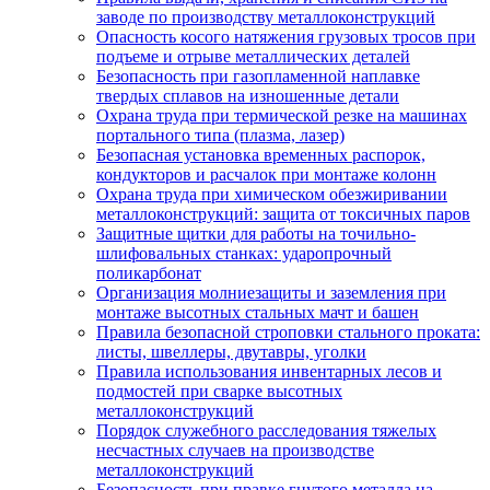
заводе по производству металлоконструкций
Опасность косого натяжения грузовых тросов при
подъеме и отрыве металлических деталей
Безопасность при газопламенной наплавке
твердых сплавов на изношенные детали
Охрана труда при термической резке на машинах
портального типа (плазма, лазер)
Безопасная установка временных распорок,
кондукторов и расчалок при монтаже колонн
Охрана труда при химическом обезжиривании
металлоконструкций: защита от токсичных паров
Защитные щитки для работы на точильно-
шлифовальных станках: ударопрочный
поликарбонат
Организация молниезащиты и заземления при
монтаже высотных стальных мачт и башен
Правила безопасной строповки стального проката:
листы, швеллеры, двутавры, уголки
Правила использования инвентарных лесов и
подмостей при сварке высотных
металлоконструкций
Порядок служебного расследования тяжелых
несчастных случаев на производстве
металлоконструкций
Безопасность при правке гнутого металла на