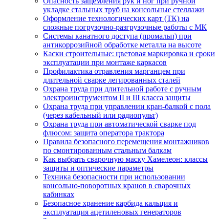
Опасность защемления рук и ног при ручной
укладке стальных труб на консольные стеллажи
Оформление технологических карт (ТК) на
сложные погрузочно-разгрузочные работы с МК
Системы канатного доступа (промальп) при
антикоррозийной обработке металла на высоте
Каски строительные: цветовая маркировка и сроки
эксплуатации при монтаже каркасов
Профилактика отравления марганцем при
длительной сварке легированных сталей
Охрана труда при длительной работе с ручным
электроинструментом II и III класса защиты
Охрана труда при управлении кран-балкой с пола
(через кабельный или радиопульт)
Охрана труда при автоматической сварке под
флюсом: защита оператора трактора
Правила безопасного перемещения монтажников
по смонтированным стальным балкам
Как выбрать сварочную маску Хамелеон: классы
защиты и оптические параметры
Техника безопасности при использовании
консольно-поворотных кранов в сварочных
кабинках
Безопасное хранение карбида кальция и
эксплуатация ацетиленовых генераторов