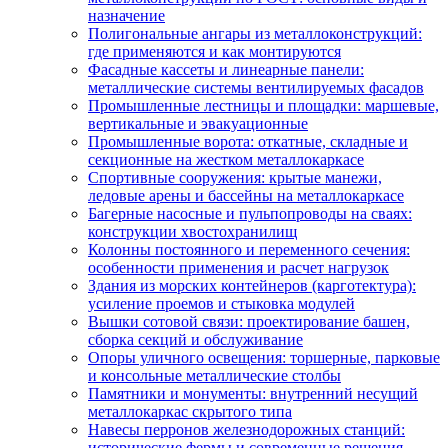
назначение
Полигональные ангары из металлоконструкций:
где применяются и как монтируются
Фасадные кассеты и линеарные панели:
металлические системы вентилируемых фасадов
Промышленные лестницы и площадки: маршевые,
вертикальные и эвакуационные
Промышленные ворота: откатные, складные и
секционные на жестком металлокаркасе
Спортивные сооружения: крытые манежи,
ледовые арены и бассейны на металлокаркасе
Багерные насосные и пульпопроводы на сваях:
конструкции хвостохранилищ
Колонны постоянного и переменного сечения:
особенности применения и расчет нагрузок
Здания из морских контейнеров (карготектура):
усиление проемов и стыковка модулей
Вышки сотовой связи: проектирование башен,
сборка секций и обслуживание
Опоры уличного освещения: торшерные, парковые
и консольные металлические столбы
Памятники и монументы: внутренний несущий
металлокаркас скрытого типа
Навесы перронов железнодорожных станций:
исторические фермы и современные решения