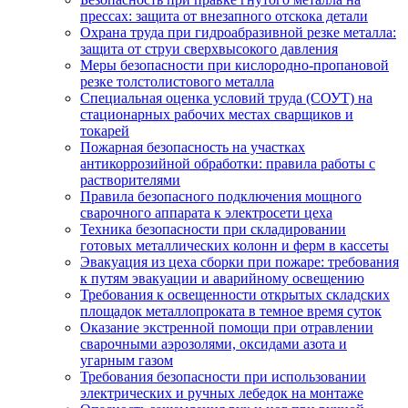
прессах: защита от внезапного отскока детали
Охрана труда при гидроабразивной резке металла:
защита от струи сверхвысокого давления
Меры безопасности при кислородно-пропановой
резке толстолистового металла
Специальная оценка условий труда (СОУТ) на
стационарных рабочих местах сварщиков и
токарей
Пожарная безопасность на участках
антикоррозийной обработки: правила работы с
растворителями
Правила безопасного подключения мощного
сварочного аппарата к электросети цеха
Техника безопасности при складировании
готовых металлических колонн и ферм в кассеты
Эвакуация из цеха сборки при пожаре: требования
к путям эвакуации и аварийному освещению
Требования к освещенности открытых складских
площадок металлопроката в темное время суток
Оказание экстренной помощи при отравлении
сварочными аэрозолями, оксидами азота и
угарным газом
Требования безопасности при использовании
электрических и ручных лебедок на монтаже