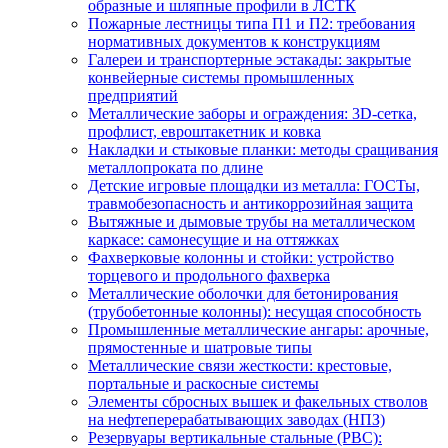
образные и шляпные профили в ЛСТК
Пожарные лестницы типа П1 и П2: требования
нормативных документов к конструкциям
Галереи и транспортерные эстакады: закрытые
конвейерные системы промышленных
предприятий
Металлические заборы и ограждения: 3D-сетка,
профлист, евроштакетник и ковка
Накладки и стыковые планки: методы сращивания
металлопроката по длине
Детские игровые площадки из металла: ГОСТы,
травмобезопасность и антикоррозийная защита
Вытяжные и дымовые трубы на металлическом
каркасе: самонесущие и на оттяжках
Фахверковые колонны и стойки: устройство
торцевого и продольного фахверка
Металлические оболочки для бетонирования
(трубобетонные колонны): несущая способность
Промышленные металлические ангары: арочные,
прямостенные и шатровые типы
Металлические связи жесткости: крестовые,
портальные и раскосные системы
Элементы сбросных вышек и факельных стволов
на нефтеперерабатывающих заводах (НПЗ)
Резервуары вертикальные стальные (РВС):