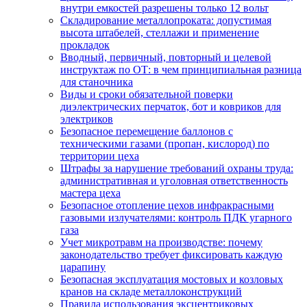
внутри емкостей разрешены только 12 вольт
Складирование металлопроката: допустимая
высота штабелей, стеллажи и применение
прокладок
Вводный, первичный, повторный и целевой
инструктаж по ОТ: в чем принципиальная разница
для станочника
Виды и сроки обязательной поверки
диэлектрических перчаток, бот и ковриков для
электриков
Безопасное перемещение баллонов с
техническими газами (пропан, кислород) по
территории цеха
Штрафы за нарушение требований охраны труда:
административная и уголовная ответственность
мастера цеха
Безопасное отопление цехов инфракрасными
газовыми излучателями: контроль ПДК угарного
газа
Учет микротравм на производстве: почему
законодательство требует фиксировать каждую
царапину
Безопасная эксплуатация мостовых и козловых
кранов на складе металлоконструкций
Правила использования эксцентриковых