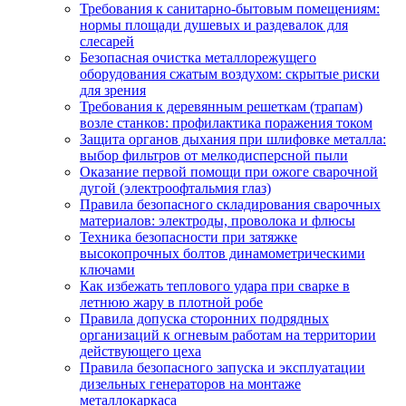
Требования к санитарно-бытовым помещениям:
нормы площади душевых и раздевалок для
слесарей
Безопасная очистка металлорежущего
оборудования сжатым воздухом: скрытые риски
для зрения
Требования к деревянным решеткам (трапам)
возле станков: профилактика поражения током
Защита органов дыхания при шлифовке металла:
выбор фильтров от мелкодисперсной пыли
Оказание первой помощи при ожоге сварочной
дугой (электроофтальмия глаз)
Правила безопасного складирования сварочных
материалов: электроды, проволока и флюсы
Техника безопасности при затяжке
высокопрочных болтов динамометрическими
ключами
Как избежать теплового удара при сварке в
летнюю жару в плотной робе
Правила допуска сторонних подрядных
организаций к огневым работам на территории
действующего цеха
Правила безопасного запуска и эксплуатации
дизельных генераторов на монтаже
металлокаркаса