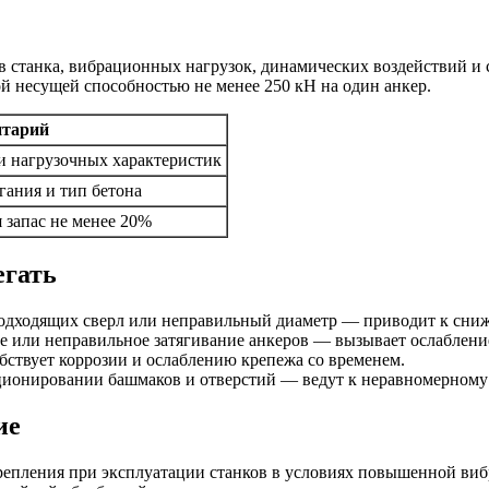
в станка, вибрационных нагрузок, динамических воздействий и
й несущей способностью не менее 250 кН на один анкер.
тарий
 и нагрузочных характеристик
гания и тип бетона
 запас не менее 20%
егать
одходящих сверл или неправильный диаметр — приводит к сниж
е или неправильное затягивание анкеров — вызывает ослабление
ствует коррозии и ослаблению крепежа со временем.
ционировании башмаков и отверстий — ведут к неравномерному
ие
крепления при эксплуатации станков в условиях повышенной ви