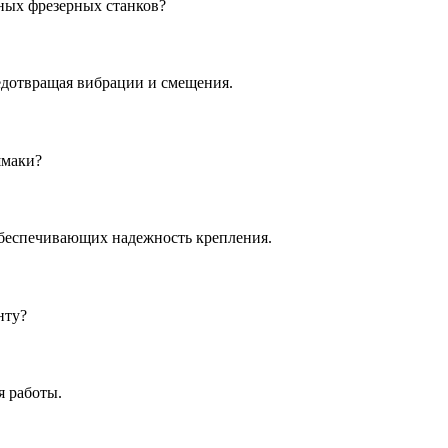
ных фрезерных станков?
едотвращая вибрации и смещения.
шмаки?
обеспечивающих надежность крепления.
нту?
я работы.