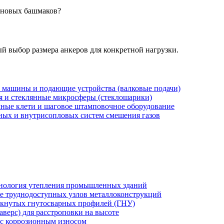
иновых башмаков?
й выбор размера анкеров для конкретной нагрузки.
 машины и подающие устройства (валковые подачи)
тая и стеклянные микросферы (стеклошарики)
ные клети и шаговое штамповочное оборудование
рных и внутрисопловых систем смешения газов
хнология утепления промышленных зданий
же труднодоступных узлов металлоконструкций
мкнутых гнутосварных профилей (ГНУ)
верс) для расстроповки на высоте
 с коррозионным износом