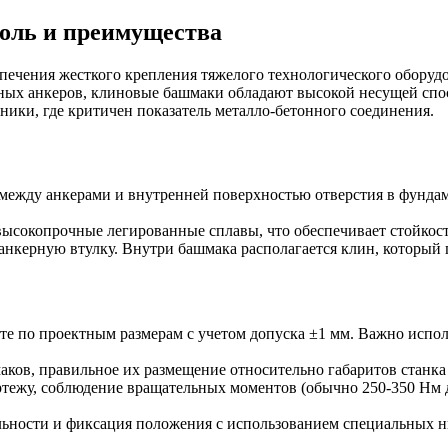
оль и преимущества
ечения жесткого крепления тяжелого технологического оборудо
нных анкеров, клиновые башмаки обладают высокой несущей сп
ики, где критичен показатель металло-бетонного соединения.
между анкерами и внутренней поверхностью отверстия в фундамен
ысокопрочные легированные сплавы, что обеспечивает стойкост
нкерную втулку. Внутри башмака располагается клин, который п
е по проектным размерам с учетом допуска ±1 мм. Важно исполь
ков, правильное их размещение относительно габаритов станка 
ртежу, соблюдение вращательных моментов (обычно 250-350 Нм 
альности и фиксация положения с использованием специальных н