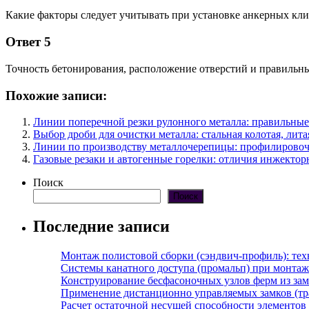
Какие факторы следует учитывать при установке анкерных кл
Ответ 5
Точность бетонирования, расположение отверстий и правильны
Похожие записи:
Линии поперечной резки рулонного металла: правильные
Выбор дроби для очистки металла: стальная колотая, ли
Линии по производству металлочерепицы: профилировоч
Газовые резаки и автогенные горелки: отличия инжекто
Поиск
Поиск
Последние записи
Монтаж полистовой сборки (сэндвич-профиль): те
Системы канатного доступа (промальп) при монта
Конструирование бесфасоночных узлов ферм из за
Применение дистанционно управляемых замков (тра
Расчет остаточной несущей способности элементов