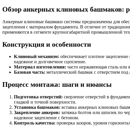
Обзор анкерных клиновых башмаков: р
Анкерные клиновые башмаки системы предназначены для обесп
зацепления с материалом фундамента. В отличие от традицио
применяются в сегменте крупногабаритной промышленной техн
Конструкция и особенности
Клиновый механизм:
обеспечивает плотное зацепление 
надежное и долговечное сцепление.
Материал изготовления:
часто нержавеющая сталь или в
Базовая часть:
металлический башмак с отверстием под а
Процесс монтажа: шаги и нюансы
Подготовка отверстий:
сверление отверстий в фундамент
гладкой и точной поверхности.
Установка башмаков:
вставка анкерных клиновых башма
Закрепление анкеров:
затяжка болтов или шпилек по че
надежное зацепление с бетоном.
Контроль качества:
проверка зазоров, уровня горизонт