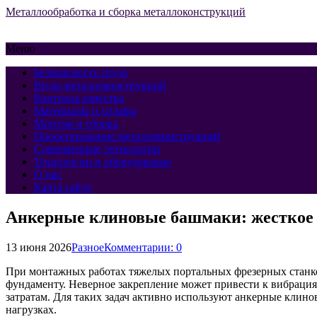
Металлообработка и сборка металлоконструкций
Меню
Безопасность труда
Виды металлоконструкций
Контроль качества
Материалы и сплавы
Монтаж и сборка
Проектирование металлоконструкций
Современные технологии
Технологии и оборудование
О нас
Карта сайта
Анкерные клиновые башмаки: жесткое 
13 июня 2026
Разное
Комментарии: 0
При монтажных работах тяжелых портальных фрезерных станко
фундаменту. Неверное закрепление может привести к вибрация
затратам. Для таких задач активно используют анкерные клин
нагрузках.