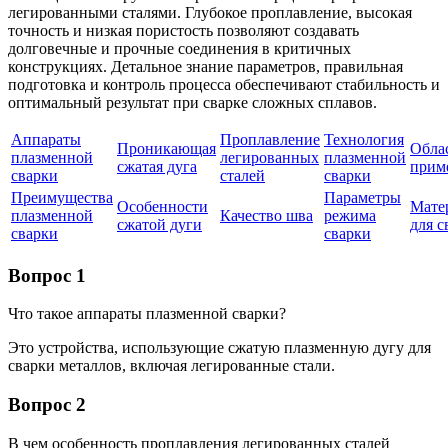
легированными сталями. Глубокое проплавление, высокая
точность и низкая пористость позволяют создавать
долговечные и прочные соединения в критичных
конструкциях. Детальное знание параметров, правильная
подготовка и контроль процесса обеспечивают стабильность и
оптимальный результат при сварке сложных сплавов.
Аппараты
Проплавление
Технология
Проникающая
Обла
плазменной
легированных
плазменной
сжатая дуга
прим
сварки
сталей
сварки
Преимущества
Параметры
Особенности
Мате
плазменной
Качество шва
режима
сжатой дуги
для с
сварки
сварки
Вопрос 1
Что такое аппараты плазменной сварки?
Это устройства, использующие сжатую плазменную дугу для
сварки металлов, включая легированные стали.
Вопрос 2
В чем особенность проплавления легированных сталей