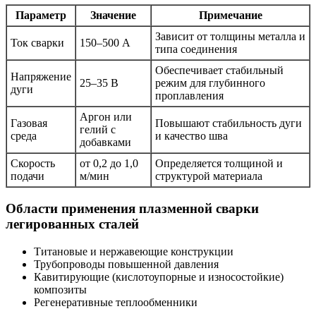
Параметр
Значение
Примечание
Зависит от толщины металла и
Ток сварки
150–500 А
типа соединения
Обеспечивает стабильный
Напряжение
25–35 В
режим для глубинного
дуги
проплавления
Аргон или
Газовая
Повышают стабильность дуги
гелий с
среда
и качество шва
добавками
Скорость
от 0,2 до 1,0
Определяется толщиной и
подачи
м/мин
структурой материала
Области применения плазменной сварки
легированных сталей
Титановые и нержавеющие конструкции
Трубопроводы повышенной давления
Кавитирующие (кислотоупорные и износостойкие)
композиты
Регенеративные теплообменники