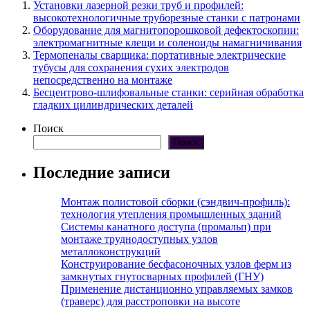
Установки лазерной резки труб и профилей:
высокотехнологичные труборезные станки с патронами
Оборудование для магнитопорошковой дефектоскопии:
электромагнитные клещи и соленоиды намагничивания
Термопеналы сварщика: портативные электрические
тубусы для сохранения сухих электродов
непосредственно на монтаже
Бесцентрово-шлифовальные станки: серийная обработка
гладких цилиндрических деталей
Поиск
Поиск
Последние записи
Монтаж полистовой сборки (сэндвич-профиль):
технология утепления промышленных зданий
Системы канатного доступа (промальп) при
монтаже труднодоступных узлов
металлоконструкций
Конструирование бесфасоночных узлов ферм из
замкнутых гнутосварных профилей (ГНУ)
Применение дистанционно управляемых замков
(траверс) для расстроповки на высоте