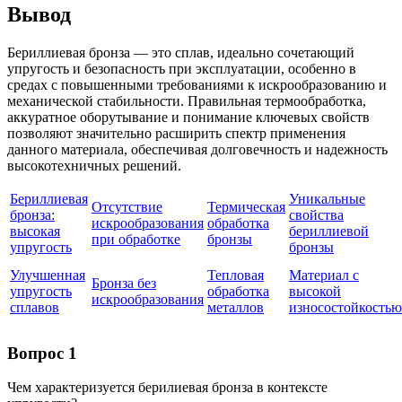
Вывод
Бериллиевая бронза — это сплав, идеально сочетающий
упругость и безопасность при эксплуатации, особенно в
средах с повышенными требованиями к искрообразованию и
механической стабильности. Правильная термообработка,
аккуратное оборутывание и понимание ключевых свойств
позволяют значительно расширить спектр применения
данного материала, обеспечивая долговечность и надежность
высокотехничных решений.
Бериллиевая
Уникальные
Отсутствие
Термическая
бронза:
свойства
искрообразования
обработка
высокая
бериллиевой
при обработке
бронзы
упругость
бронзы
Улучшенная
Тепловая
Материал с
Бронза без
упругость
обработка
высокой
искрообразования
сплавов
металлов
износостойкостью
Вопрос 1
Чем характеризуется берилиевая бронза в контексте