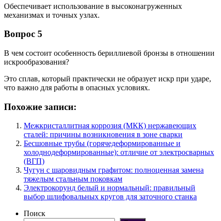
Обеспечивает использование в высоконагруженных
механизмах и точных узлах.
Вопрос 5
В чем состоит особенность бериллиевой бронзы в отношении
искрообразования?
Это сплав, который практически не образует искр при ударе,
что важно для работы в опасных условиях.
Похожие записи:
Межкристаллитная коррозия (МКК) нержавеющих
сталей: причины возникновения в зоне сварки
Бесшовные трубы (горячедеформированные и
холоднодеформированные): отличие от электросварных
(ВГП)
Чугун с шаровидным графитом: полноценная замена
тяжелым стальным поковкам
Электрокорунд белый и нормальный: правильный
выбор шлифовальных кругов для заточного станка
Поиск