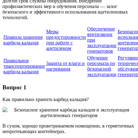
долгий срок службы оборудования. Внедрение
профилактических мер и обучения персонала — залог
безопасного и эффективного использования ацетиленовых
технологий.
Обеспечение
Меры
Безопасн
вентиляции
Правила хранения
предосторожности
использо
при
карбида кальция
при работе с
ацетилен
эксплуатации
ацетиленом
генерато
генераторов
Обучение
Регулярн
Правильное
Защита от влаги и
персонала по
техничес
транспортирование
нагревания
безопасной
обслужив
карбида кальция
эксплуатации
генерато
Вопрос 1
Как правильно хранить карбид кальция?
В сухом, хорошо проветриваемом помещении, в герметичных
непротекающих контейнерах.