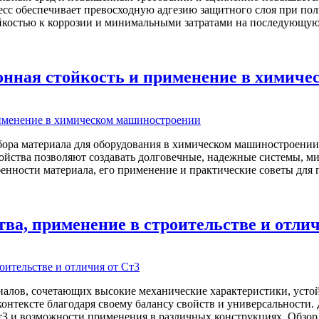
с обеспечивает превосходную адгезию защитного слоя при полн
ойкостью к коррозии и минимальными затратами на последующую
ионная стойкость и применение в химич
ра материала для оборудования в химическом машиностроении.
войства позволяют создавать долговечные, надежные системы, м
бенности материала, его применение и практические советы для
ва, применение в строительстве и отлич
риалов, сочетающих высокие механические характеристики, усто
 контексте благодаря своему балансу свойств и универсальност
Ст3 и возможности применения в различных конструкциях. Обзо