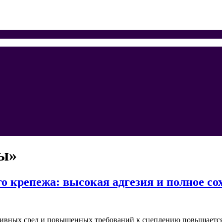
вы»
 крепежа: высокая адгезия и полное со
ссивных сред и повышенных требований к сцеплению повышаетс