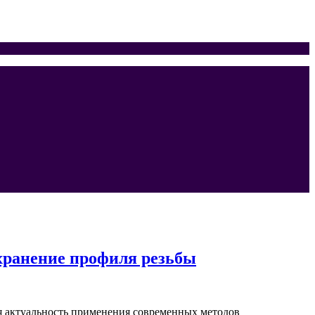
хранение профиля резьбы
я актуальность применения современных методов