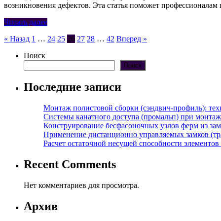
возникновения дефектов. Эта статья поможет профессионалам
Читать далее
Пагинация
« Назад
1
…
24
25
26
27
28
…
42
Вперед »
записей
Поиск
Поиск
Последние записи
Монтаж полистовой сборки (сэндвич-профиль): те
Системы канатного доступа (промальп) при монта
Конструирование бесфасоночных узлов ферм из за
Применение дистанционно управляемых замков (тра
Расчет остаточной несущей способности элементов
Recent Comments
Нет комментариев для просмотра.
Архив