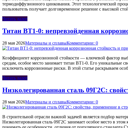
термодиффузионного цинкования. Этот технологический процес
пользователь получает долговременное решение с высокой ст
Читать далее
Титан ВТ1-0: непревзойденная корроз
28 мая 2026
Материалы и сплавы
Комментарии: 0
Коэффициент коррозионной стойкости — ключевой фактор выбо
средам, особое место занимает титан ВТ1-0. Его уникальные с
исключить коррозионные риски. В этой статье раскрываем осо
Читать далее
Низколегированная сталь 09Г2С: свойст
28 мая 2026
Материалы и сплавы
Комментарии: 0
В строительной отрасли важной задачей является подбор мате
Низколегированная сталь 09Г2С занимает особое место в этом
понимать ее особенности, отличия от популярного стандарта 