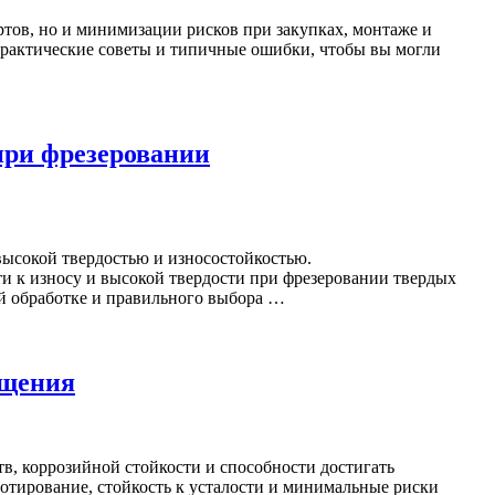
ртов, но и минимизации рисков при закупках, монтаже и
 практические советы и типичные ошибки, чтобы вы могли
при фрезеровании
высокой твердостью и износостойкостью.
 к износу и высокой твердости при фрезеровании твердых
ой обработке и правильного выбора …
ащения
в, коррозийной стойкости и способности достигать
тирование, стойкость к усталости и минимальные риски