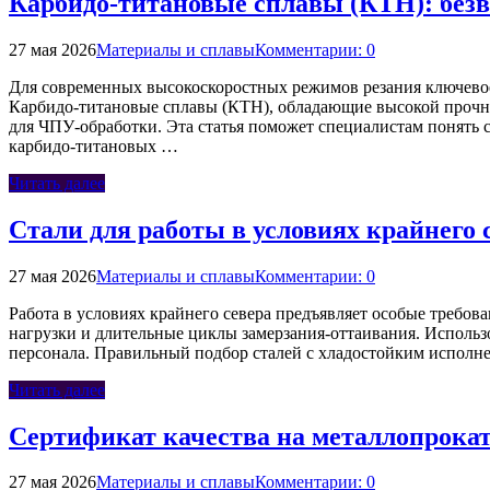
Карбидо-титановые сплавы (КТН): безв
27 мая 2026
Материалы и сплавы
Комментарии: 0
Для современных высокоскоростных режимов резания ключевое 
Карбидо-титановые сплавы (КТН), обладающие высокой прочно
для ЧПУ-обработки. Эта статья поможет специалистам понять 
карбидо-титановых …
Читать далее
Стали для работы в условиях крайнего
27 мая 2026
Материалы и сплавы
Комментарии: 0
Работа в условиях крайнего севера предъявляет особые требо
нагрузки и длительные циклы замерзания-оттаивания. Использ
персонала. Правильный подбор сталей с хладостойким исполн
Читать далее
Сертификат качества на металлопрокат
27 мая 2026
Материалы и сплавы
Комментарии: 0