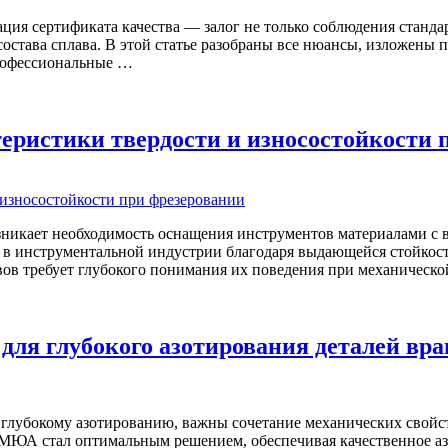
ция сертификата качества — залог не только соблюдения станда
остава сплава. В этой статье разобраны все нюансы, изложены
рофессиональные …
еристики твердости и износостойкости 
зникает необходимость оснащения инструментов материалами с 
в инструментальной индустрии благодаря выдающейся стойкости
вов требует глубокого понимания их поведения при механическ
ля глубокого азотирования деталей вр
глубокому азотированию, важны сочетание механических свойст
МЮА стал оптимальным решением, обеспечивая качественное азо