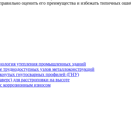
 правильно оценить его преимущества и избежать типичных ош
хнология утепления промышленных зданий
же труднодоступных узлов металлоконструкций
мкнутых гнутосварных профилей (ГНУ)
верс) для расстроповки на высоте
 с коррозионным износом