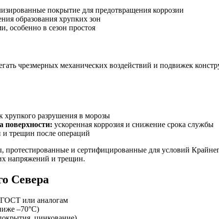
лизированные покрытие для предотвращения коррозии
ния образования хрупких зон
, особенно в сезон простоя
бегать чрезмерных механических воздействий и подвижек конст
к хрупкого разрушения в морозы
а поверхности:
ускоренная коррозия и снижение срока службы
 и трещин после операций
, протестированные и сертифицированные для условий Крайнего
их напряжений и трещин.
го Севера
о ГОСТ или аналогам
ниже –70°C)
покрытия, цинкование)