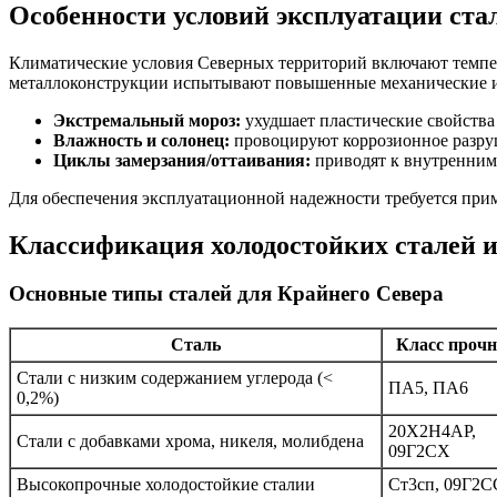
Особенности условий эксплуатации ста
Климатические условия Северных территорий включают темпера
металлоконструкции испытывают повышенные механические и
Экстремальный мороз:
ухудшает пластические свойства 
Влажность и солонец:
провоцируют коррозионное разруш
Циклы замерзания/оттаивания:
приводят к внутренним
Для обеспечения эксплуатационной надежности требуется прим
Классификация холодостойких сталей и
Основные типы сталей для Крайнего Севера
Сталь
Класс прочн
Стали с низким содержанием углерода (<
ПА5, ПА6
0,2%)
20Х2Н4АР,
Стали с добавками хрома, никеля, молибдена
09Г2СХ
Высокопрочные холодостойкие сталии
Ст3сп, 09Г2С