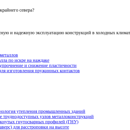
крайнего севера?
асную и надежную эксплуатацию конструкций в холодных климат
 металлов
алла по искре на наждаке
 упрочнение и снижение пластичности
для изготовления пружинных контактов
хнология утепления промышленных зданий
же труднодоступных узлов металлоконструкций
мкнутых гнутосварных профилей (ГНУ)
верс) для расстроповки на высоте