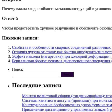
Почему важна хладостойкость металлоконструкций в условиях 
Ответ 5
Чтобы предотвратить хрупкое разрушение и обеспечить безоп
Похожие записи:
Свойства и особенности сварных соединений различных
Отличия чугуна от стали: как быстро определить тип мет
Эффект наклепа (нагартовка) при холодной деформации:
Бериллиевая бронза: режимы дисперсионного твердения 
Поиск
Поиск
Последние записи
Монтаж полистовой сборки (сэндвич-профиль): те
Системы канатного доступа (промальп) при монта
Конструирование бесфасоночных узлов ферм из за
Применение дистанционно управляемых замков (тра