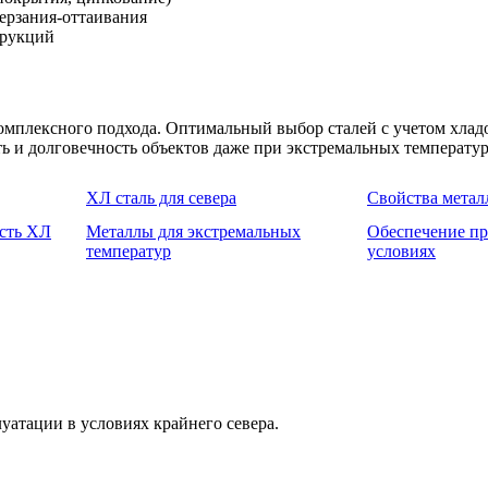
мерзания-оттаивания
трукций
омплексного подхода. Оптимальный выбор сталей с учетом хладо
ь и долговечность объектов даже при экстремальных температу
ХЛ сталь для севера
Свойства метал
ость ХЛ
Металлы для экстремальных
Обеспечение пр
температур
условиях
уатации в условиях крайнего севера.