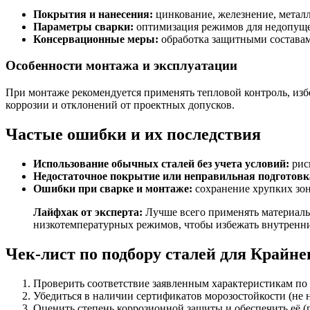
Покрытия и нанесения:
цинкование, железнение, метал
Параметры сварки:
оптимизация режимов для недопуще
Консервационные меры:
обработка защитными составами
Особенности монтажа и эксплуатации
При монтаже рекомендуется применять тепловой контроль, из
коррозии и отклонений от проектных допусков.
Частые ошибки и их последствия
Использование обычных сталей без учета условий:
рис
Недостаточное покрытие или неправильная подготовк
Ошибки при сварке и монтаже:
сохранение хрупких зон
Лайфхак от эксперта:
Лучше всего применять материалы
низкотемпературных режимов, чтобы избежать внутренн
Чек-лист по подбору сталей для Крайне
Проверить соответствие заявленным характеристикам п
Убедиться в наличии сертификатов морозостойкости (не 
Оценить степень коррозионной защиты и обеспечить её (