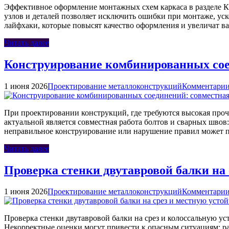
Эффективное оформление монтажных схем каркаса в разделе К
узлов и деталей позволяет исключить ошибки при монтаже, уск
лайфхаки, которые повысят качество оформления и увеличат в
Читать далее
Конструирование комбинированных соед
1 июня 2026
Проектирование металлоконструкций
Комментарии
При проектировании конструкций, где требуются высокая проч
актуальной является совместная работа болтов и сварных шво
неправильное конструирование или нарушение правил может 
Читать далее
Проверка стенки двутавровой балки на 
1 июня 2026
Проектирование металлоконструкций
Комментарии
Проверка стенки двутавровой балки на срез и колоссальную у
Некорректные оценки могут привести к опасным ситуациям: р