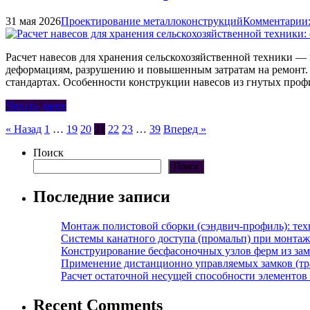
31 мая 2026
Проектирование металлоконструкций
Комментарии:
Расчет навесов для хранения сельскохозяйственной техники 
деформациям, разрушению и повышенным затратам на ремонт. 
стандартах. Особенности конструкции навесов из гнутых проф
Читать далее
Пагинация
« Назад
1
…
19
20
21
22
23
…
39
Вперед »
записей
Поиск
Поиск
Последние записи
Монтаж полистовой сборки (сэндвич-профиль): те
Системы канатного доступа (промальп) при монта
Конструирование бесфасоночных узлов ферм из за
Применение дистанционно управляемых замков (тра
Расчет остаточной несущей способности элементов
Recent Comments