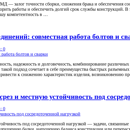
МД — залог точности сборки, снижения брака и обеспечения со
орить работы и обеспечить долгий срок службы конструкций. В 
ашу компетентность в …
инений: совместная работа болтов и св
: 0
ность, надежность и долговечность, комбинирование различных
в: такой подход сочетает в себе преимущества быстрых разъемн
привести к снижению характеристик изделия, возникновению п
срез и местную устойчивость под сосред
: 0
стойчивость под сосредоточенной нагрузкой — задачи, связанны
азрушению балки, нарушению баланса конструкции или перерасх