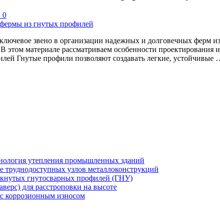
 0
— ключевое звено в организации надежных и долговечных ферм 
В этом материале рассматриваем особенности проектирования и
илей Гнутые профили позволяют создавать легкие, устойчивые 
хнология утепления промышленных зданий
же труднодоступных узлов металлоконструкций
мкнутых гнутосварных профилей (ГНУ)
верс) для расстроповки на высоте
 с коррозионным износом