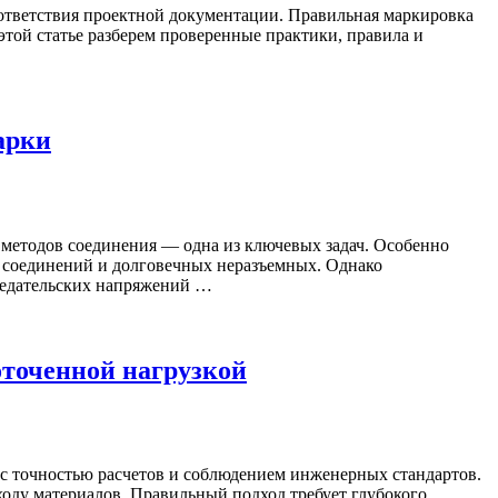
ответствия проектной документации. Правильная маркировка
этой статье разберем проверенные практики, правила и
арки
 методов соединения — одна из ключевых задач. Особенно
ых соединений и долговечных неразъемных. Однако
редательских напряжений …
оточенной нагрузкой
е с точностью расчетов и соблюдением инженерных стандартов.
оду материалов. Правильный подход требует глубокого