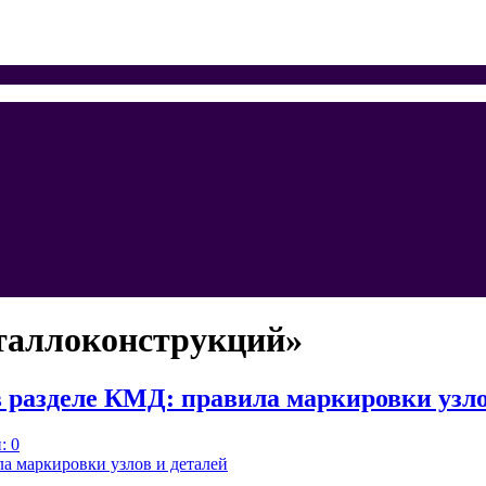
таллоконструкций»
разделе КМД: правила маркировки узло
: 0