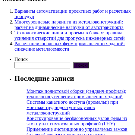
Варианты автоматизации проектных работ и расчетных
процедур
Многоуровневые паркинги из металлоконструкций:
расчет на динамические нагрузки от автотранспорта
Технологические ниши и проемы в балках: правила
усиления отверстий для пропуска инженерных сетей
Расчет полигональных ферм промышленных зданий:
снижение металлоемкости
Поиск
Поиск
Последние записи
Монтаж полистовой сборки (сэндвич-профиль):
технология утепления промышленных зданий
Системы канатного доступа (промальп) при
монтаже труднодоступных узлов
металлоконструкций
Конструирование бесфасоночных узлов ферм из
замкнутых гнутосварных профилей (ГНУ)
Применение дистанционно управляемых замков
(траверс) для расстроповки на высоте