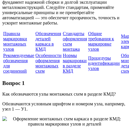
фундамент надежной сборки и долгой эксплуатации
металлоконструкций. Следуйте стандартам, применяйте
универсальные принципы и не пренебрегайте
автоматизацией — это обеспечит прозрачность, точность и
ускорит монтажные работы.
Правила
Обозначения
Стандарты
Общие
Мар
маркировки
деталей
оформления
требования к
эле
монтажных
каркаса в
схем
маркировке
кар
узлов
КМД
монтажа
узлов
Рекомендуемые
Особенности
Нормы
Обо
Процедуры
обозначения
оформления
маркировки
мон
идентификации
для
монтажных
в разделе
дет
узлов
соединений
схем
КМД
схе
Вопрос 1
Как обозначаются узлы монтажных схем в разделе КМД?
Обозначаются условным шрифтом и номером узла, например,
узел 1 — У1.