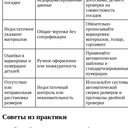
посадки
данные
проверки на
совместимость
посадок
Обязательно
Недостаточное
прописывайте
Общие чертежи без
указание
маркировки
спецификации
материалов
материалов, толщи,
сортамент
Применяйте
Ошибки в
автоматические
маркировке и
Ручное оформление
шаблоны и
нумерации
или неаккуратность
стандартизированны
деталей
нумерации
Отсутствие
Используйте систем
или
Недостаточный
автоматической
неправильная
контроль или
сверки размеров и
расстановка
невнимательность
протоколы двойной
размеров
проверки
Советы из практики