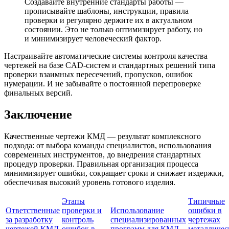
Создавайте внутренние стандарты работы —
прописывайте шаблоны, инструкции, правила
проверки и регулярно держите их в актуальном
состоянии. Это не только оптимизирует работу, но
и минимизирует человеческий фактор.
Настраивайте автоматические системы контроля качества
чертежей на базе CAD-систем и стандартных решений типа
проверки взаимных пересечений, пропусков, ошибок
нумерации. И не забывайте о постоянной перепроверке
финальных версий.
Заключение
Качественные чертежи КМД — результат комплексного
подхода: от выбора команды специалистов, использования
современных инструментов, до внедрения стандартных
процедур проверки. Правильная организация процесса
минимизирует ошибки, сокращает сроки и снижает издержки,
обеспечивая высокий уровень готового изделия.
Этапы
Типичные
Ответственные
проверки и
Использование
ошибки в
за разработку
контроль
специализированных
чертежах
чертежей КМД
ошибок в
программ для КМД
металличес