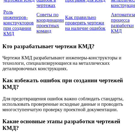
чертежах
конструкц
Роль
Советы по
Автоматиз
инженеров-
Как правильно
координации
процесса
конструкторов
проверять чертежи
проектных
разработки
при создании
на наличие ошибок
команд
КМД
КМД
Кто разрабатывает чертежи КМД?
Чертежи КМД разрабатывают инженеры-конструкторы и
технологи, специализирующиеся на металлических
деталировочных конструкциях.
Как избежать ошибок при создании чертежей
КМД?
Для предотвращения ошибок важно соблюдать стандарты,
использовать проверенные исходные данные и проводить
многоступенчатую проверку проектной документации.
Какие основные этапы разрабoтки чертежей
КМД?