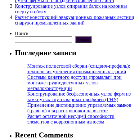
путей: фермы и площадки из рифленого листа
Конструирование узлов опирания балок на колонны
сверху и сбоку
Расчет конструкций эвакуационных пожарных лестниц
снаружи промышленных зданий
Поиск
Поиск
Последние записи
Монтаж полистовой сборки (сэндвич-профиль):
технология утепления промышленных зданий
Системы канатного доступа (промальп) при
монтаже труднодоступных узлов
металлоконструкций
Конструирование бесфасоночных узлов ферм из
замкнутых гнутосварных профилей (ГНУ)
Применение дистанционно управляемых замков
(траверс) для расстроповки на высоте
Расчет остаточной несущей способности
элементов с коррозионным износом
Recent Comments