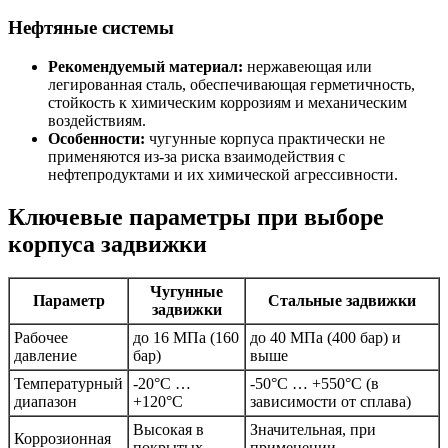
Нефтяные системы
Рекомендуемый материал:
нержавеющая или
легированная сталь, обеспечивающая герметичность,
стойкость к химическим коррозиям и механическим
воздействиям.
Особенности:
чугунные корпуса практически не
применяются из-за риска взаимодействия с
нефтепродуктами и их химической агрессивности.
Ключевые параметры при выборе
корпуса задвижки
Чугунные
Параметр
Стальные задвижки
задвижки
Рабочее
до 16 МПа (160
до 40 МПа (400 бар) и
давление
бар)
выше
Температурный
-20°C …
-50°C … +550°C (в
диапазон
+120°C
зависимости от сплава)
Высокая в
Значительная, при
Коррозионная
покрытых
применении