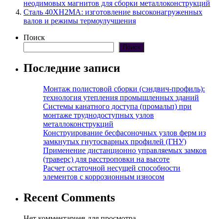
неодимовых магнитов для сборки металлоконструкций
Сталь 40ХН2МА: изготовление высоконагруженных
валов и режимы термоулучшения
Поиск
Поиск
Последние записи
Монтаж полистовой сборки (сэндвич-профиль):
технология утепления промышленных зданий
Системы канатного доступа (промальп) при
монтаже труднодоступных узлов
металлоконструкций
Конструирование бесфасоночных узлов ферм из
замкнутых гнутосварных профилей (ГНУ)
Применение дистанционно управляемых замков
(траверс) для расстроповки на высоте
Расчет остаточной несущей способности
элементов с коррозионным износом
Recent Comments
Нет комментариев для просмотра.