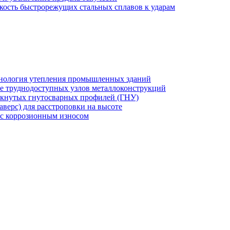
кость быстрорежущих стальных сплавов к ударам
хнология утепления промышленных зданий
же труднодоступных узлов металлоконструкций
мкнутых гнутосварных профилей (ГНУ)
верс) для расстроповки на высоте
 с коррозионным износом