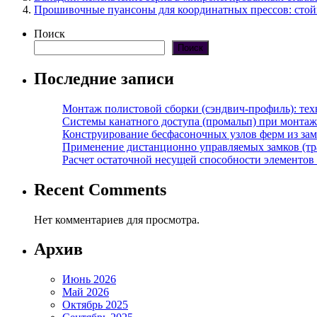
Прошивочные пуансоны для координатных прессов: стой
Поиск
Поиск
Последние записи
Монтаж полистовой сборки (сэндвич-профиль): те
Системы канатного доступа (промальп) при монта
Конструирование бесфасоночных узлов ферм из за
Применение дистанционно управляемых замков (тра
Расчет остаточной несущей способности элементов
Recent Comments
Нет комментариев для просмотра.
Архив
Июнь 2026
Май 2026
Октябрь 2025