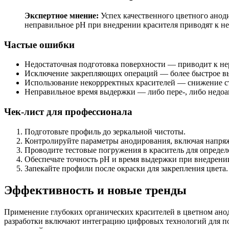
Экспертное мнение:
Успех качественного цветного анод
неправильное pH при внедрении красителя приводят к н
Частые ошибки
Недостаточная подготовка поверхности — приводит к н
Исключение закрепляющих операций — более быстрое вы
Использование некоррректных красителей — снижение сто
Неправильное время выдержки — либо пере-, либо недо
Чек-лист для профессионала
Подготовьте профиль до зеркальной чистоты.
Контролируйте параметры анодирования, включая напряж
Проводите тестовые погружения в краситель для опреде
Обеспечьте точность pH и время выдержки при внедрении
Запекайте профили после окраски для закрепления цвета.
Эффективность и новые тренды
Применение глубоких органических красителей в цветном ано
разработки включают интеграцию цифровых технологий для по