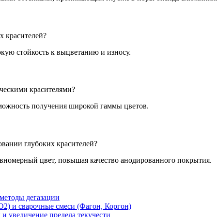
х красителей?
кую стойкость к выцветанию и износу.
ическими красителями?
зможность получения широкой гаммы цветов.
овании глубоких красителей?
авномерный цвет, повышая качество анодированного покрытия.
 методы дегазации
O2) и сварочные смеси (Фагон, Коргон)
 и увеличение предела текучести