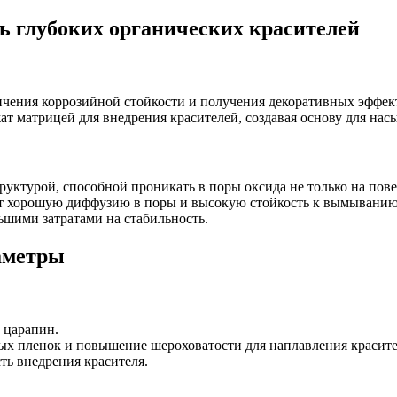
ь глубоких органических красителей
ния коррозийной стойкости и получения декоративных эффекто
ат матрицей для внедрения красителей, создавая основу для на
уктурой, способной проникать в поры оксида не только на повер
т хорошую диффузию в поры и высокую стойкость к вымыванию и
ьшими затратами на стабильность.
аметры
 царапин.
х пленок и повышение шероховатости для наплавления красите
ь внедрения красителя.