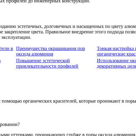
ных профилей до инженерных конструкций.
озданию эстетичных, долговечных и насыщенных по цвету алюм
е закрепление цвета. Правильное внедрение этого подхода позв
 эксплуатации.
тели в
Преимущества окрашивания пор
Тонкая настройка 
оксида алюминия
органические кра
а
Повышение эстетической
Использование ок
привлекательности профилей
декоративных цел
 помощью органических красителей, которые проникают в поры
ировании?
ными оттенками, проникающих глубже в поры оксида алюминия