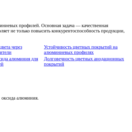
иниевых профилей. Основная задача — качественная
оляет не только повысить конкурентоспособность продукции,
цвета через
Устойчивость цветных покрытий на
сители
алюминиевых профилях
сида алюминия для
Долговечность цветных анодационных
ей
покрытий
 оксида алюминия.
.