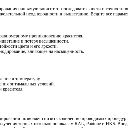
ирования напрямую зависит от последовательности и точности в
ежелательной неоднородности и выцветанию. Ведите все парамет
еравномерному проникновению красителя.
цветание и потеря насыщенности.
йкости цвета и его яркости.
анодирование, влияющее на насыщенность.
ение и температуру.
ления оптимальных условий.
 красителя.
дировании позволяет снизить количество проводимых процедур
лучения точных оттенков по шкалам RAL, Pantone и HKS. Внед