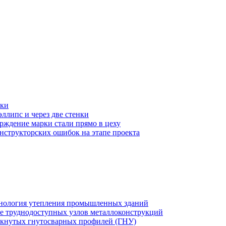
ски
ллипс и через две стенки
рждение марки стали прямо в цеху
структорских ошибок на этапе проекта
хнология утепления промышленных зданий
же труднодоступных узлов металлоконструкций
мкнутых гнутосварных профилей (ГНУ)