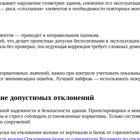
зывает нарушение геометрии здания, снижение его эксплуатаци
— риск «сползания» элементов и необходимости повторных мо
ментов — приводит к неправильным оценкам.
ий, что делает проектные допуски бесполезными в эксплуатации
ла без проверки, последующая коррекция требует сложных демо
 нормативных значений, важно при контроле учитывать локальны
г минимизации ошибок. Лучший лайфхак — использовать лазерны
вие допустимых отклонений
ивной надежности и безопасности здания. Проектировщики и м
ы и строго соблюдать установленные нормативы. Только систе
ь сооружений.
сть колонн
Отклонения балок от горизонтали
Регламент по отк