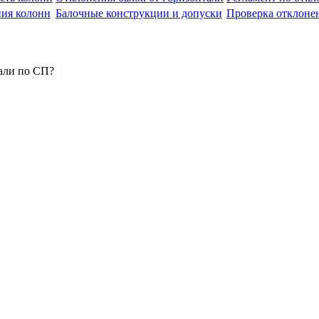
ния колонн
Балочные конструкции и допуски
Проверка отклоне
али по СП?