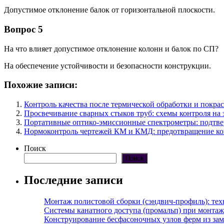
Допустимое отклонение балок от горизонтальной плоскости.
Вопрос 5
На что влияет допустимое отклонение колонн и балок по СП?
На обеспечение устойчивости и безопасности конструкции.
Похожие записи:
Контроль качества после термической обработки и покра
Просвечивание сварных стыков труб: схемы контроля на э
Портативные оптико-эмиссионные спектрометры: подтве
Нормоконтроль чертежей КМ и КМД: предотвращение кон
Поиск
Поиск
Последние записи
Монтаж полистовой сборки (сэндвич-профиль): те
Системы канатного доступа (промальп) при монта
Конструирование бесфасоночных узлов ферм из за