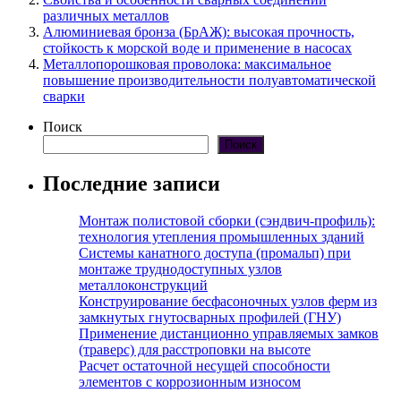
различных металлов
Алюминиевая бронза (БрАЖ): высокая прочность,
стойкость к морской воде и применение в насосах
Металлопорошковая проволока: максимальное
повышение производительности полуавтоматической
сварки
Поиск
Поиск
Последние записи
Монтаж полистовой сборки (сэндвич-профиль):
технология утепления промышленных зданий
Системы канатного доступа (промальп) при
монтаже труднодоступных узлов
металлоконструкций
Конструирование бесфасоночных узлов ферм из
замкнутых гнутосварных профилей (ГНУ)
Применение дистанционно управляемых замков
(траверс) для расстроповки на высоте
Расчет остаточной несущей способности
элементов с коррозионным износом