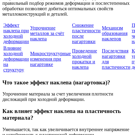
правильный подбор режимов деформации и послестепенных
обработки позволяют добиться оптимальных свойств
металлоконструкций и деталей.
Эффект
Снижение
П
Упрочнение
Механизм
наклепа при
пластичности
т
металлов за счёт
образования
холодной
после
ч
наклепа
наклепов
деформации
нагартовки
н
Влияние
Проведение
Последствия
К
холодной
Микроструктурные
холодной
нагартовки
у
деформации
изменения при
прокатки и
для
п
на
нагартовке
наклепа
пластичности
д
структуру
Что такое эффект наклепа (нагартовка)?
Упрочнение материала за счет увеличения плотности
дислокаций при холодной деформации.
Как влияет эффект наклепа на пластичность
материала?
Уменьшается, так как увеличивается внутреннее напряжение
и устойчивость к пластической деформации.