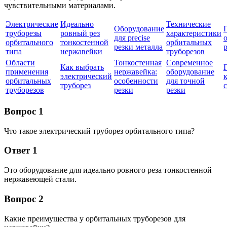
чувствительными материалами.
Электрические
Идеально
Технические
Оборудование
труборезы
ровный рез
характеристики
для precise
орбитального
тонкостенной
орбитальных
резки металла
типа
нержавейки
труборезов
Области
Тонкостенная
Современное
Как выбрать
применения
нержавейка:
оборудование
электрический
орбитальных
особенности
для точной
труборез
труборезов
резки
резки
Вопрос 1
Что такое электрический труборез орбитального типа?
Ответ 1
Это оборудование для идеально ровного реза тонкостенной
нержавеющей стали.
Вопрос 2
Какие преимущества у орбитальных труборезов для