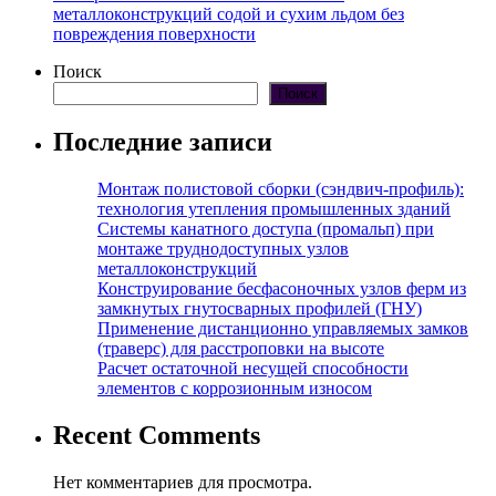
металлоконструкций содой и сухим льдом без
повреждения поверхности
Поиск
Поиск
Последние записи
Монтаж полистовой сборки (сэндвич-профиль):
технология утепления промышленных зданий
Системы канатного доступа (промальп) при
монтаже труднодоступных узлов
металлоконструкций
Конструирование бесфасоночных узлов ферм из
замкнутых гнутосварных профилей (ГНУ)
Применение дистанционно управляемых замков
(траверс) для расстроповки на высоте
Расчет остаточной несущей способности
элементов с коррозионным износом
Recent Comments
Нет комментариев для просмотра.