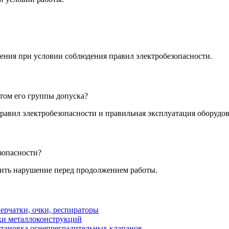
ения при условии соблюдения правил электробезопасности.
том его группы допуска?
авил электробезопасности и правильная эксплуатация оборудов
зопасности?
нить нарушение перед продолжением работы.
ерчатки, очки, респираторы
ки металлоконструкций
установка огнепреградительных клапанов