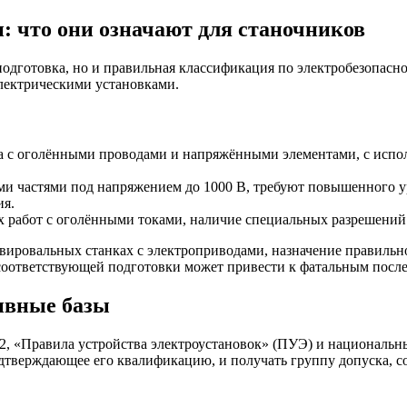
: что они означают для станочников
подготовка, но и правильная классификация по электробезопасн
лектрическими установками.
кта с оголёнными проводами и напряжёнными элементами, с исп
и частями под напряжением до 1000 В, требуют повышенного ур
ия.
ых работ с оголёнными токами, наличие специальных разрешени
вировальных станках с электроприводами, назначение правильн
 соответствующей подготовки может привести к фатальным посл
ивные базы
2, «Правила устройства электроустановок» (ПУЭ) и национальн
дтверждающее его квалификацию, и получать группу допуска, 