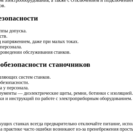
м электрооборудования, а также с Отключением и подключением
ов.
езопасности
ппы допуска.
ств.
д напряжением, даже при малых токах.
персонала.
роведении обслуживания станков.
обезопасности станочников
мляющих систем станков.
обезопасности.
а у персонала.
рументы — диэлектрические щиты, ремни, ботинки с изоляцией.
ки и инструкций по работе с электроприборным оборудованием.
ущих станках всегда предварительно отключайте питание, испо
На практике часто ошибки возникают из-за пренебрежения прост