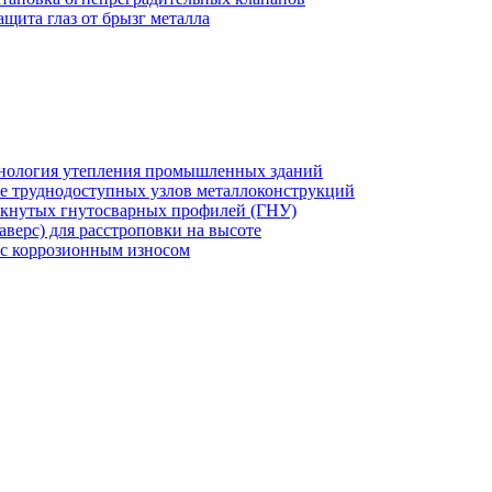
ащита глаз от брызг металла
хнология утепления промышленных зданий
же труднодоступных узлов металлоконструкций
мкнутых гнутосварных профилей (ГНУ)
верс) для расстроповки на высоте
 с коррозионным износом