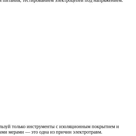
 питания, тестированием электроцепей под напряжением.
льзуй только инструменты с изоляционным покрытием и
ыми мерами — это одна из причин электротравм.