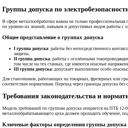
Группы допуска по электробезопасности
В сфере металлообработки важна не только профессиональная 
по уровню их знаний, навыков и допустимых видов работы с э
Общее представление о группах допуска
I группа допуска
: работы без непосредственного конта
защиты.
II группа допуска
: работы с оголёнными токопроводящим
том числе на тех станках, где имеются опасные напряжен
III группа допуска
: допускает выполнение особо опасн
Для станочников, работающих на токарных, фрезерных или гра
соответствие нормативам. Переход через границы допуска без
Требования законодательства и нормат
Модель требований по группам допуска опирается на ПТБ 12-0
металлообрабатывающего цеха должен проходить обучение, по
Ключевые факторы определения группы допуска