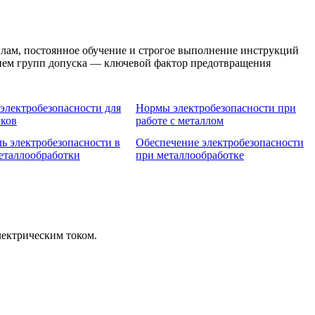
илам, постоянное обучение и строгое выполнение инструкций
твием групп допуска — ключевой фактор предотвращения
электробезопасности для
Нормы электробезопасности при
иков
работе с металлом
ь электробезопасности в
Обеспечение электробезопасности
еталлообработки
при металлообработке
лектрическим током.