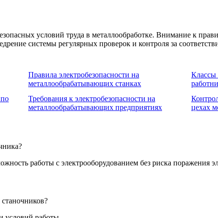
езопасных условий труда в металлообработке. Внимание к прав
недрение системы регулярных проверок и контроля за соответс
Правила электробезопасности на
Классы 
металлообрабатывающих станках
работн
 по
Требования к электробезопасности на
Контрол
металлообрабатывающих предприятиях
цехах м
очника?
ожность работы с электрооборудованием без риска поражения э
 станочников?
 и условий работы.