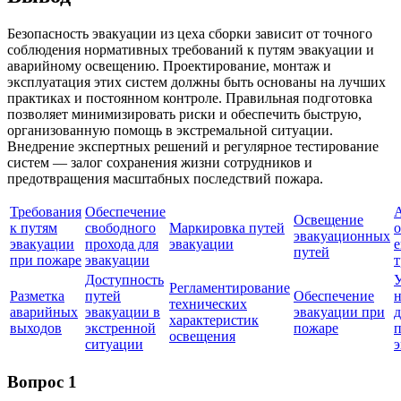
Безопасность эвакуации из цеха сборки зависит от точного
соблюдения нормативных требований к путям эвакуации и
аварийному освещению. Проектирование, монтаж и
эксплуатация этих систем должны быть основаны на лучших
практиках и постоянном контроле. Правильная подготовка
позволяет минимизировать риски и обеспечить быструю,
организованную помощь в экстремальной ситуации.
Внедрение экспертных решений и регулярное тестирование
систем — залог сохранения жизни сотрудников и
предотвращения масштабных последствий пожара.
Требования
Обеспечение
Освещение
к путям
свободного
Маркировка путей
о
эвакуационных
эвакуации
прохода для
эвакуации
е
путей
при пожаре
эвакуации
т
Доступность
У
Регламентирование
Разметка
путей
Обеспечение
н
технических
аварийных
эвакуации в
эвакуации при
характеристик
выходов
экстренной
пожаре
освещения
ситуации
э
Вопрос 1