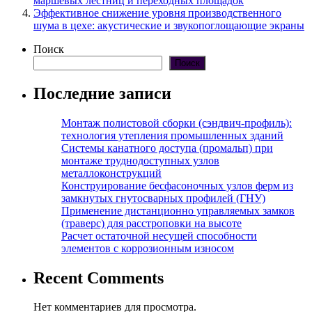
маршевых лестниц и переходных площадок
Эффективное снижение уровня производственного
шума в цехе: акустические и звукопоглощающие экраны
Поиск
Поиск
Последние записи
Монтаж полистовой сборки (сэндвич-профиль):
технология утепления промышленных зданий
Системы канатного доступа (промальп) при
монтаже труднодоступных узлов
металлоконструкций
Конструирование бесфасоночных узлов ферм из
замкнутых гнутосварных профилей (ГНУ)
Применение дистанционно управляемых замков
(траверс) для расстроповки на высоте
Расчет остаточной несущей способности
элементов с коррозионным износом
Recent Comments
Нет комментариев для просмотра.