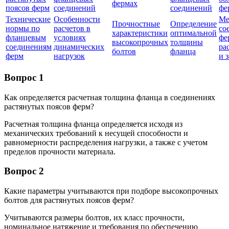
фермах
поясов ферм
соединений
соединений
фе
Технические
Особенности
Ме
Прочностные
Определение
нормы по
расчетов в
со
характеристики
оптимальной
фланцевым
условиях
фе
высокопрочных
толщины
соединениям
динамических
ра
болтов
фланца
ферм
нагрузок
и 
Вопрос 1
Как определяется расчетная толщина фланца в соединениях
растянутых поясов ферм?
Расчетная толщина фланца определяется исходя из
механических требований к несущей способности и
равномерности распределения нагрузки, а также с учетом
пределов прочности материала.
Вопрос 2
Какие параметры учитываются при подборе высокопрочных
болтов для растянутых поясов ферм?
Учитываются размеры болтов, их класс прочности,
номинальное натяжение и требования по обеспечению