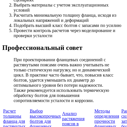
Выбрать материалы с учетом эксплуатационных
условий
Расчитать минимальную толщину фланца, исходя из
локальных напряжений и деформаций
Подобрать высший класс болтов с запасами по усилию
Провести контроль расчетов через моделирование и
проверки усталости
Профессиональный совет
При проектировании фланцевых соединений с
растянутыми поясами очень важно учитывать не
только статическую нагрузку, но и динамический
цикл. В практике часто бывает, что, повысив класс
болтов, удается уменьшить их диаметр до
оптимального уровня без потери надежности.
Также рекомендуется использовать термическую
обработку болтов для повышения
сопротивляемости усталости и коррозии.
Расчет
Выбор
Методы
Ра
Анализ
толщины
высокопрочных
определения
си
растяжения
фланца для
болтов для
прочности
за
поясов в
растянутых
фланцевых
фланцевых
бо