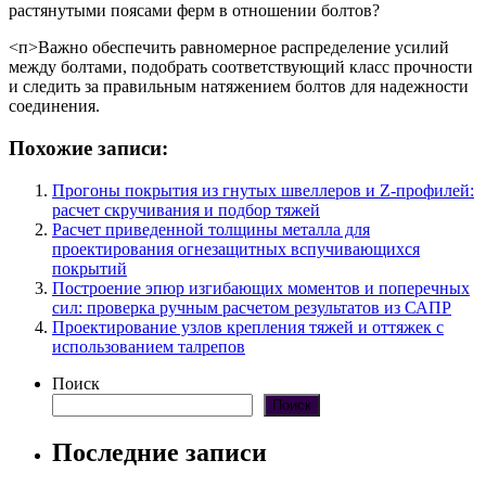
растянутыми поясами ферм в отношении болтов?
<п>Важно обеспечить равномерное распределение усилий
между болтами, подобрать соответствующий класс прочности
и следить за правильным натяжением болтов для надежности
соединения.
Похожие записи:
Прогоны покрытия из гнутых швеллеров и Z-профилей:
расчет скручивания и подбор тяжей
Расчет приведенной толщины металла для
проектирования огнезащитных вспучивающихся
покрытий
Построение эпюр изгибающих моментов и поперечных
сил: проверка ручным расчетом результатов из САПР
Проектирование узлов крепления тяжей и оттяжек с
использованием талрепов
Поиск
Поиск
Последние записи