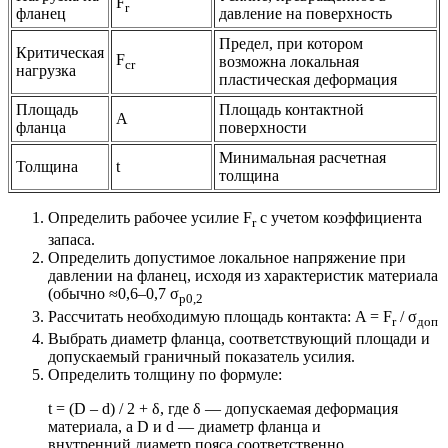
F
r
фланец
давление на поверхность
Предел, при котором
Критическая
F
возможна локальная
cr
нагрузка
пластическая деформация
Площадь
Площадь контактной
A
фланца
поверхности
Минимальная расчетная
Толщина
t
толщина
Определить рабочее усилие F
с учетом коэффициента
r
запаса.
Определить допустимое локальное напряжение при
давлении на фланец, исходя из характеристик материала
(обычно ≈0,6–0,7 σ
p0,2
Рассчитать необходимую площадь контакта: A = F
/ σ
r
доп
Выбрать диаметр фланца, соответствующий площади и
допускаемый граничный показатель усилия.
Определить толщину по формуле:
t = (D – d) / 2 + δ, где δ — допускаемая деформация
материала, а D и d — диаметр фланца и
внутренний диаметр пояса соответственно.