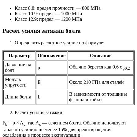
Класс 8.8: предел прочности — 800 МПа
Класс 10.9: предел — 1000 МПа
Класс 12.9: предел — 1200 МПа
Расчет усилия затяжки болта
Определить расчетное усилие по формуле:
Параметр
Обозначение
Описание
Давление на
Обычно берется как 0,6 σ
p
p0,2
болт
Модуль
E
Около 210 ГПа для сталей
упругости
В зависимости от толщины
Длина болта
L
фланца и гайки
Расчет усилия затяжки:
F
= p × A
, где A
— сечением болта. Обычно используют
b
с
с
запас по усилию не менее 15% для предотвращения
ослабления в процессе эксплуатации.