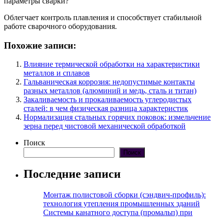
параметры сварки?
Облегчает контроль плавления и способствует стабильной
работе сварочного оборудования.
Похожие записи:
Влияние термической обработки на характеристики
металлов и сплавов
Гальваническая коррозия: недопустимые контакты
разных металлов (алюминий и медь, сталь и титан)
Закаливаемость и прокаливаемость углеродистых
сталей: в чем физическая разница характеристик
Нормализация стальных горячих поковок: измельчение
зерна перед чистовой механической обработкой
Поиск
Поиск
Последние записи
Монтаж полистовой сборки (сэндвич-профиль):
технология утепления промышленных зданий
Системы канатного доступа (промальп) при