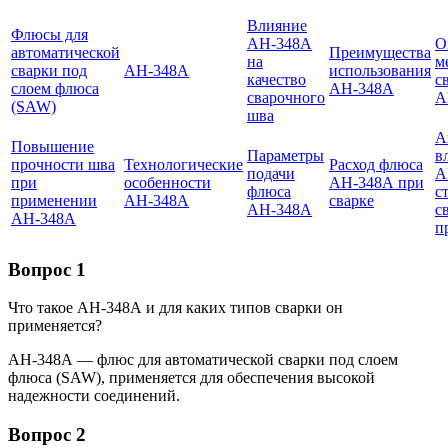
Влияние
Флюсы для
АН-348А
О
автоматической
Преимущества
на
м
сварки под
АН-348А
использования
качество
с
слоем флюса
АН-348А
сварочного
А
(SAW)
шва
А
Повышение
Параметры
в
прочности шва
Технологические
Расход флюса
подачи
А
при
особенности
АН-348А при
флюса
с
применении
АН-348А
сварке
АН-348А
с
АН-348А
п
Вопрос 1
Что такое АН-348А и для каких типов сварки он
применяется?
АН-348А — флюс для автоматической сварки под слоем
флюса (SAW), применяется для обеспечения высокой
надежности соединений.
Вопрос 2