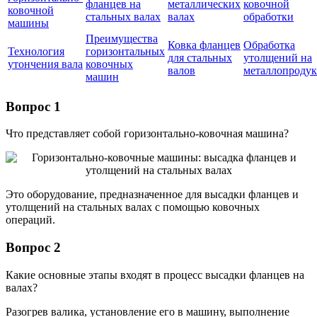
фланцев на
металлических
ковочной
ковочной
стальных валах
валах
обработки
машины
Преимущества
Ковка фланцев
Обработка
Технология
горизонтальных
для стальных
утолщений на
утончения вала
ковочных
валов
металлопроду
машин
Вопрос 1
Что представляет собой горизонтально-ковочная машина?
Это оборудование, предназначенное для высадки фланцев и
утолщений на стальных валах с помощью ковочных
операций.
Вопрос 2
Какие основные этапы входят в процесс высадки фланцев на
валах?
Разогрев валика, установление его в машину, выполнение