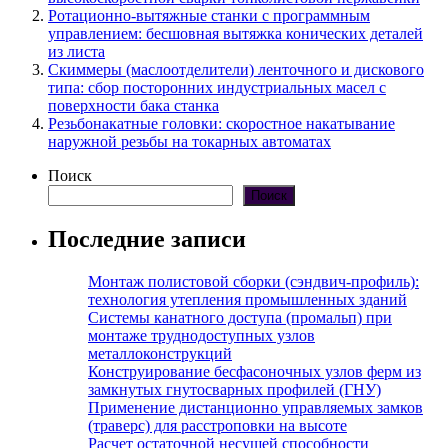
Ротационно-вытяжные станки с программным
управлением: бесшовная вытяжка конических деталей
из листа
Скиммеры (маслоотделители) ленточного и дискового
типа: сбор посторонних индустриальных масел с
поверхности бака станка
Резьбонакатные головки: скоростное накатывание
наружной резьбы на токарных автоматах
Поиск
Поиск
Последние записи
Монтаж полистовой сборки (сэндвич-профиль):
технология утепления промышленных зданий
Системы канатного доступа (промальп) при
монтаже труднодоступных узлов
металлоконструкций
Конструирование бесфасоночных узлов ферм из
замкнутых гнутосварных профилей (ГНУ)
Применение дистанционно управляемых замков
(траверс) для расстроповки на высоте
Расчет остаточной несущей способности