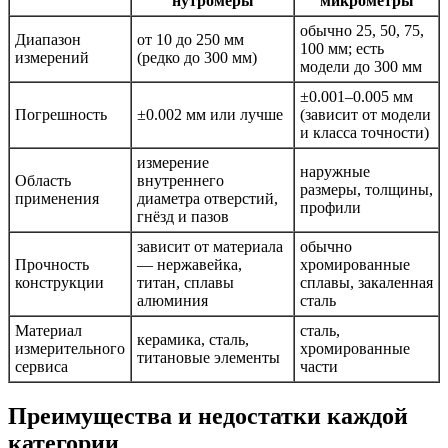
нутромеры
микрометры
обычно 25, 50, 75,
Диапазон
от 10 до 250 мм
100 мм; есть
измерений
(редко до 300 мм)
модели до 300 мм
±0.001–0.005 мм
Погрешность
±0.002 мм или лучше
(зависит от модели
и класса точности)
измерение
наружные
Область
внутреннего
размеры, толщины,
применения
диаметра отверстий,
профили
гнёзд и пазов
зависит от материала
обычно
Прочность
— нержавейка,
хромированные
конструкции
титан, сплавы
сплавы, закаленная
алюминия
сталь
Материал
сталь,
керамика, сталь,
измерительного
хромированные
титановые элементы
сервиса
части
Преимущества и недостатки каждой
категории