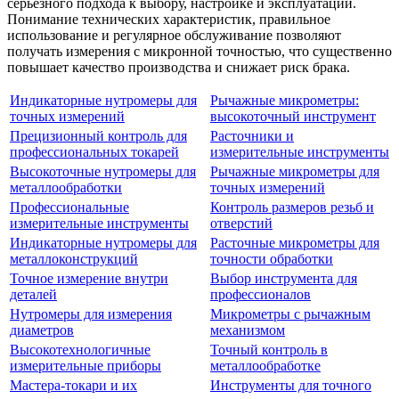
серьёзного подхода к выбору, настройке и эксплуатации.
Понимание технических характеристик, правильное
использование и регулярное обслуживание позволяют
получать измерения с микронной точностью, что существенно
повышает качество производства и снижает риск брака.
Индикаторные нутромеры для
Рычажные микрометры:
точных измерений
высокоточный инструмент
Прецизионный контроль для
Расточники и
профессиональных токарей
измерительные инструменты
Высокоточные нутромеры для
Рычажные микрометры для
металлообработки
точных измерений
Профессиональные
Контроль размеров резьб и
измерительные инструменты
отверстий
Индикаторные нутромеры для
Расточные микрометры для
металлоконструкций
точности обработки
Точное измерение внутри
Выбор инструмента для
деталей
профессионалов
Нутромеры для измерения
Микрометры с рычажным
диаметров
механизмом
Высокотехнологичные
Точный контроль в
измерительные приборы
металлообработке
Мастера-токари и их
Инструменты для точного