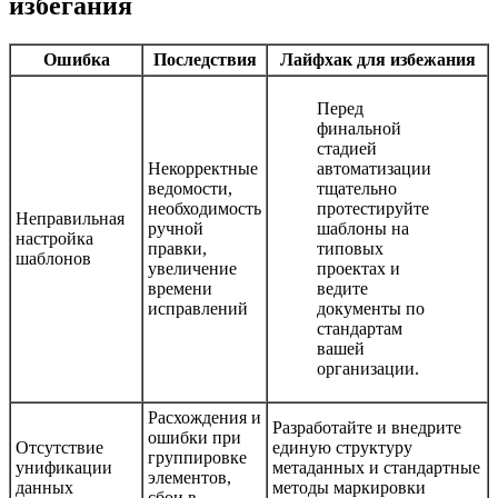
избегания
Ошибка
Последствия
Лайфхак для избежания
Перед
финальной
стадией
Некорректные
автоматизации
ведомости,
тщательно
необходимость
протестируйте
Неправильная
ручной
шаблоны на
настройка
правки,
типовых
шаблонов
увеличение
проектах и
времени
ведите
исправлений
документы по
стандартам
вашей
организации.
Расхождения и
Разработайте и внедрите
ошибки при
Отсутствие
единую структуру
группировке
унификации
метаданных и стандартные
элементов,
данных
методы маркировки
сбои в