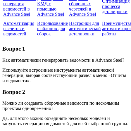
Оптимизация
генерация
КМД с
сборочных
процесса
ведомостей в
помощью
чертежей в
деталировки
Advance Steel
Advance Steel
Advance Steel
Автоматизация
Использование
Настройки для
Преимуществ
расчетов и
шаблонов для
автоматической
автоматизиро
ведомостей
сборок
деталировки
работы
Вопрос 1
Как автоматически генераровать ведомости в Advance Steel?
Используйте встроенные инструменты автоматической
генерации, выбрав соответствующий раздел в меню «Отчёты
и ведомости».
Вопрос 2
Можно ли создавать сборочные ведомости по нескольким
проектам одновременно?
Да, для этого можно объединять несколько моделей и
запускать генерацию ведомостей для всей выбранной группы.