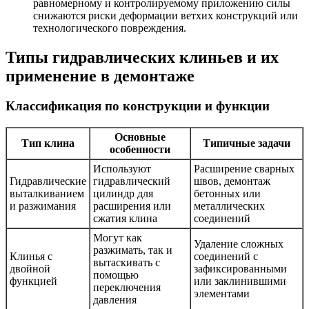
равномерному и контролируемому приложению силы
снижаются риски деформации ветхих конструкций или
технологического повреждения.
Типы гидравлических клиньев и их
применение в демонтаже
Классификация по конструкции и функции
Основные
Тип клина
Типичные задачи
особенности
Используют
Расширение сварных
Гидравлические
гидравлический
швов, демонтаж
выталкиванием
цилиндр для
бетонных или
и разжимания
расширения или
металлических
сжатия клина
соединений
Могут как
Удаление сложных
разжимать, так и
Клинья с
соединений с
вытаскивать с
двойной
зафиксированными
помощью
функцией
или заклинившими
переключения
элементами
давления