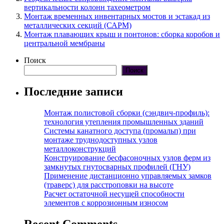
вертикальности колонн тахеометром
Монтаж временных инвентарных мостов и эстакад из
металлических секций (САРМ)
Монтаж плавающих крыш и понтонов: сборка коробов и
центральной мембраны
Поиск
Поиск
Последние записи
Монтаж полистовой сборки (сэндвич-профиль):
технология утепления промышленных зданий
Системы канатного доступа (промальп) при
монтаже труднодоступных узлов
металлоконструкций
Конструирование бесфасоночных узлов ферм из
замкнутых гнутосварных профилей (ГНУ)
Применение дистанционно управляемых замков
(траверс) для расстроповки на высоте
Расчет остаточной несущей способности
элементов с коррозионным износом