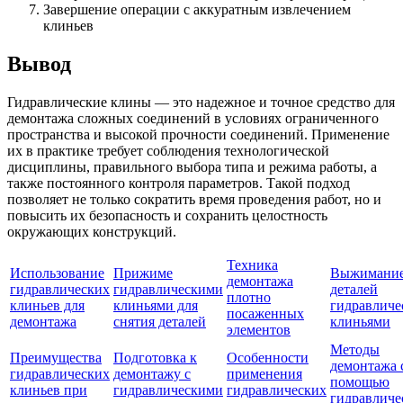
Завершение операции с аккуратным извлечением
клиньев
Вывод
Гидравлические клины — это надежное и точное средство для
демонтажа сложных соединений в условиях ограниченного
пространства и высокой прочности соединений. Применение
их в практике требует соблюдения технологической
дисциплины, правильного выбора типа и режима работы, а
также постоянного контроля параметров. Такой подход
позволяет не только сократить время проведения работ, но и
повысить их безопасность и сохранить целостность
окружающих конструкций.
Техника
Использование
Прижиме
Выжимани
демонтажа
гидравлических
гидравлическими
деталей
плотно
клиньев для
клиньями для
гидравлич
посаженных
демонтажа
снятия деталей
клиньями
элементов
Методы
Преимущества
Подготовка к
Особенности
демонтажа 
гидравлических
демонтажу с
применения
помощью
клиньев при
гидравлическими
гидравлических
гидравличе