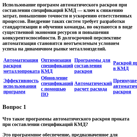
Использование программ автоматического раскроя при
составлении спецификаций КМД — ключ к снижению
затрат, повышению точности и ускорению ответственных
процессов. Внедрение таких систем требует разработки
стандартизации и обучения команды, но окупаются в виде
существенной экономии ресурсов и повышения
конкурентоспособности. В долгосрочной перспективе
автоматизация становится неотъемлемым условием
успеха на динамичном рынке металлоизделий.
Автоматизация
Оптимизация
Программы для
Раскрой п
раскроя
спецификаций
составления
в КМД
металлопроката
КМД
раскроя
Обновление
Эффективность
Преимуще
спецификаций
Автоматический
использования
автоматич
с помощью
расчет расхода
программ
раскроя
ПО
Вопрос 1
Что такое программы автоматического раскроя проката
при составлении спецификаций КМД?
Это программное обеспечение, предназначенное для