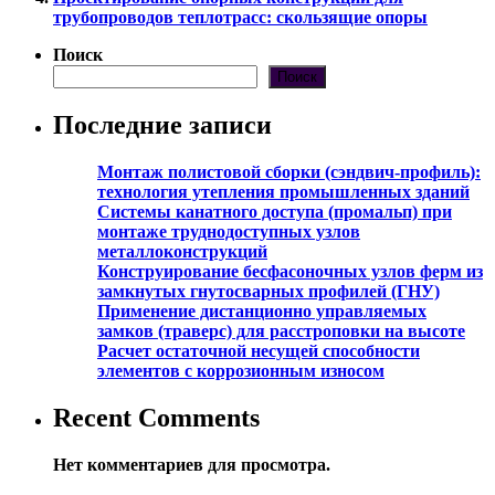
трубопроводов теплотрасс: скользящие опоры
Поиск
Поиск
Последние записи
Монтаж полистовой сборки (сэндвич-профиль):
технология утепления промышленных зданий
Системы канатного доступа (промальп) при
монтаже труднодоступных узлов
металлоконструкций
Конструирование бесфасоночных узлов ферм из
замкнутых гнутосварных профилей (ГНУ)
Применение дистанционно управляемых
замков (траверс) для расстроповки на высоте
Расчет остаточной несущей способности
элементов с коррозионным износом
Recent Comments
Нет комментариев для просмотра.