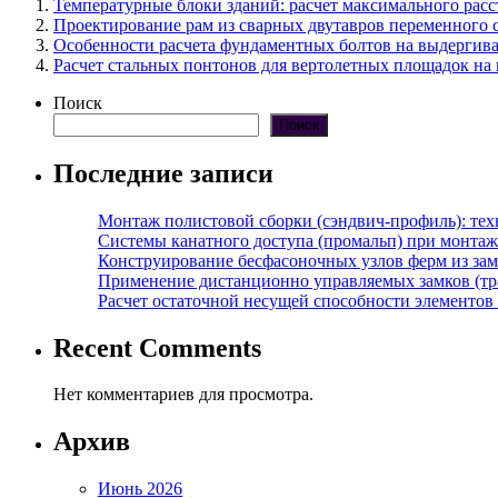
Температурные блоки зданий: расчет максимального рас
Проектирование рам из сварных двутавров переменного с
Особенности расчета фундаментных болтов на выдергива
Расчет стальных понтонов для вертолетных площадок на 
Поиск
Поиск
Последние записи
Монтаж полистовой сборки (сэндвич-профиль): те
Системы канатного доступа (промальп) при монта
Конструирование бесфасоночных узлов ферм из за
Применение дистанционно управляемых замков (тра
Расчет остаточной несущей способности элементов
Recent Comments
Нет комментариев для просмотра.
Архив
Июнь 2026