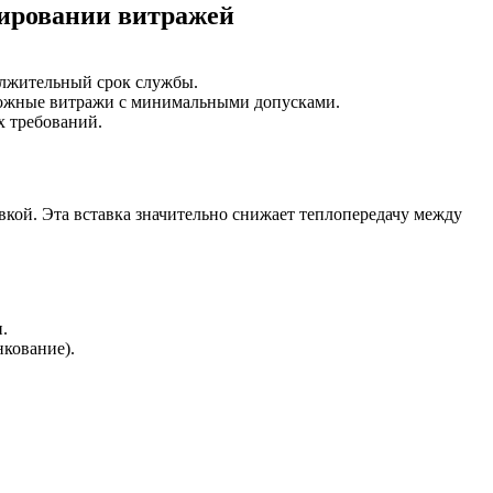
тировании витражей
олжительный срок службы.
сложные витражи с минимальными допусками.
х требований.
кой. Эта вставка значительно снижает теплопередачу между
.
кование).