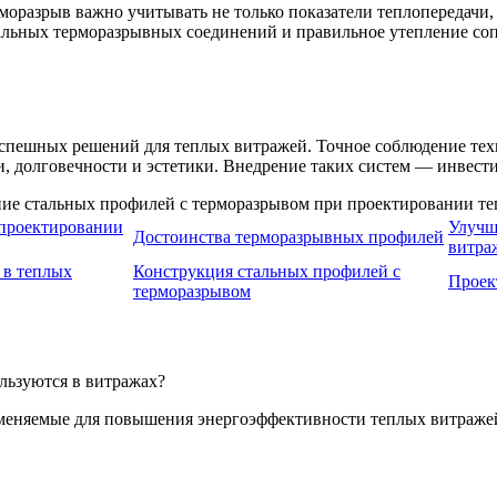
оразрыв важно учитывать не только показатели теплопередачи,
альных терморазрывных соединений и правильное утепление со
успешных решений для теплых витражей. Точное соблюдение те
, долговечности и эстетики. Внедрение таких систем — инвест
 проектировании
Улучш
Достоинства терморазрывных профилей
витра
 в теплых
Конструкция стальных профилей с
Проек
терморазрывом
льзуются в витражах?
именяемые для повышения энергоэффективности теплых витраже