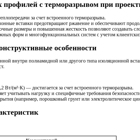
 профилей с терморазрывом при проек
еплопередачи за счет встроенного терморазрыва.
ционные вставки предотвращают ржавение и обеспечивают прод
точные размеры и повышенная жесткость позволяют создавать 
ожных форм и многофункциональных систем с учетом клиентски
онструктивные особенности
нной внутри полиамидной или другого типа изоляционной встав
т.
1,2 Вт/(м²·К) — достигается за счет встроенного терморазрыва.
оляет учитывать нагрузку и специфичные требования безопасности
рытия (например, порошковый грунт или электролитическое цин
рактеристик