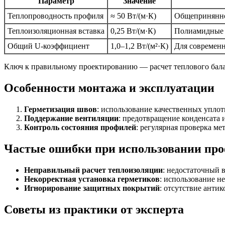
Параметр
Значение
Теплопроводность профиля
≈ 50 Вт/(м·К)
Общепринянно
Теплоизоляционная вставка
0,25 Вт/(м·К)
Полиамидные 
Общий U-коэффициент
1,0–1,2 Вт/(м²·К)
Для современ
Ключ к правильному проектированию — расчет теплового балан
Особенности монтажа и эксплуатации
Герметизация швов
: использование качественных упло
Поддержание вентиляции
: предотвращение конденсата 
Контроль состояния профилей
: регулярная проверка ме
Частые ошибки при использовании про
Неправильный расчет теплоизоляции
: недостаточный 
Некорректная установка герметиков
: использование н
Игнорирование защитных покрытий
: отсутствие анти
Советы из практики от эксперта