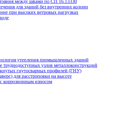
стояния между швами по СП 16.13330
ечения для зданий без внутренних колонн
ние при высоких ветровых нагрузках
воде
хнология утепления промышленных зданий
же труднодоступных узлов металлоконструкций
мкнутых гнутосварных профилей (ГНУ)
верс) для расстроповки на высоте
 с коррозионным износом