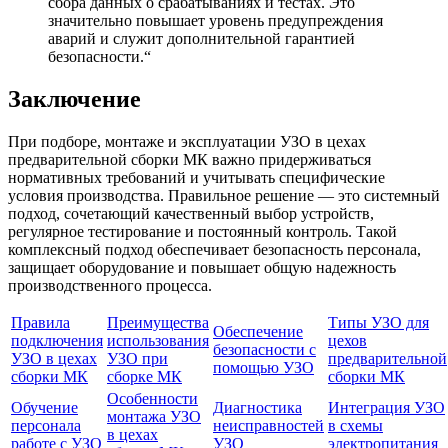
сбора данных о срабатываниях и тестах. Это
значительно повышает уровень предупреждения
аварий и служит дополнительной гарантией
безопасности.“
Заключение
При подборе, монтаже и эксплуатации УЗО в цехах
предварительной сборки МК важно придерживаться
нормативных требований и учитывать специфические
условия производства. Правильное решение — это системный
подход, сочетающий качественный выбор устройств,
регулярное тестирование и постоянный контроль. Такой
комплексный подход обеспечивает безопасность персонала,
защищает оборудование и повышает общую надежность
производственного процесса.
Правила
Преимущества
Типы УЗО для
Обеспечение
подключения
использования
цехов
безопасности с
УЗО в цехах
УЗО при
предварительной
помощью УЗО
сборки МК
сборке МК
сборки МК
Особенности
Обучение
Диагностика
Интеграция УЗО
монтажа УЗО
персонала
неисправностей
в схемы
в цехах
работе с УЗО
УЗО
электропитания