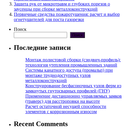
Защита рук от микротравм и глубоких порезов о
заусенцы при сборке металлоконструкций
Первичные средства пожаротушения: расчет и выбор
огнетушителей для поста газорезки
Поиск
Поиск
Последние записи
Монтаж полистовой сборки (сэндвич-профиль):
технология утепления промышленных зданий
Системы канатного доступа (промальп) при
монтаже труднодоступных узлов
металлоконструкций
Конструирование бесфасоночных узлов ферм из
замкнутых гнутосварных профилей (ГНУ)
Применение дистанционно управляемых замков
(траверс) для расстроповки на высоте
Расчет остаточной несущей способности
элементов с коррозионным износом
Recent Comments