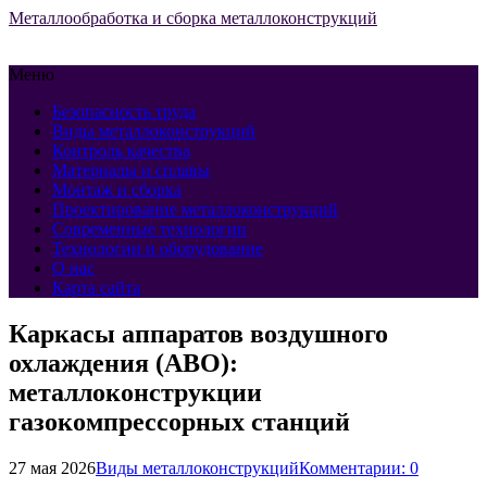
Металлообработка и сборка металлоконструкций
Меню
Безопасность труда
Виды металлоконструкций
Контроль качества
Материалы и сплавы
Монтаж и сборка
Проектирование металлоконструкций
Современные технологии
Технологии и оборудование
О нас
Карта сайта
Каркасы аппаратов воздушного
охлаждения (АВО):
металлоконструкции
газокомпрессорных станций
27 мая 2026
Виды металлоконструкций
Комментарии: 0