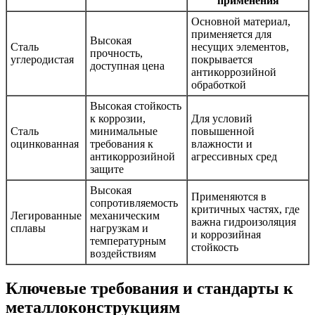
применения
Основной материал,
применяется для
Высокая
Сталь
несущих элементов,
прочность,
углеродистая
покрывается
доступная цена
антикоррозийной
обработкой
Высокая стойкость
к коррозии,
Для условий
Сталь
минимальные
повышенной
оцинкованная
требования к
влажности и
антикоррозийной
агрессивных сред
защите
Высокая
Применяются в
сопротивляемость
критичных частях, где
Легированные
механическим
важна гидроизоляция
сплавы
нагрузкам и
и коррозийная
температурным
стойкость
воздействиям
Ключевые требования и стандарты к
металлоконструкциям