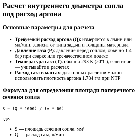
Расчет внутреннего диаметра сопла
под расход аргона
Основные параметры для расчета
Требуемый расход аргона (Q)
: измеряется в л/мин или
мл/мин, зависит от типа задачи и толщины материала
Давление газа (P)
: давление перед соплом, обычно 1-4
бар при сварке или гречачественном подаче
Температура газа (T)
: обычно 293 К (20°C), если иное
— учитывайте в расчетах
Расход газа в массах
: для точных расчетов можно
использовать плотность аргона 1,784 г/л при NTP
Формула для определения площади поперечного
сечения сопла
S = (Q * 1000) / (v * 60)
где:
S — площадь сечения сопла, мм²
Q — расход газа, л/мин