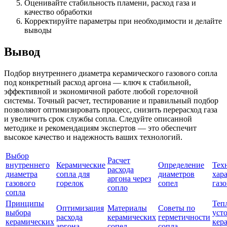
Оценивайте стабильность пламени, расход газа и
качество обработки
Корректируйте параметры при необходимости и делайте
выводы
Вывод
Подбор внутреннего диаметра керамического газового сопла
под конкретный расход аргона — ключ к стабильной,
эффективной и экономичной работе любой горелочной
системы. Точный расчет, тестирование и правильный подбор
позволяют оптимизировать процесс, снизить перерасход газа
и увеличить срок службы сопла. Следуйте описанной
методике и рекомендациям экспертов — это обеспечит
высокое качество и надежность ваших технологий.
Выбор
Расчет
внутреннего
Керамические
Определение
Тех
расхода
диаметра
сопла для
диаметров
хар
аргона через
газового
горелок
сопел
газ
сопло
сопла
Принципы
Теп
Оптимизация
Материалы
Советы по
выбора
уст
расхода
керамических
герметичности
керамических
кер
аргона
сопел
сопла