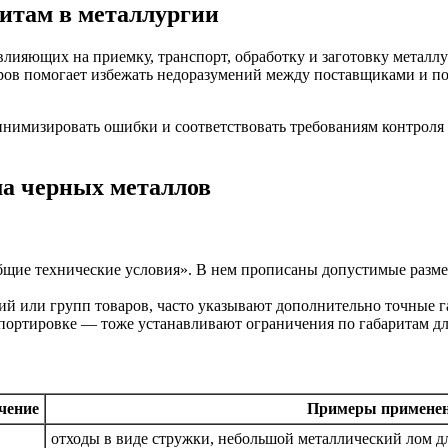
итам в металлургии
ияющих на приемку, транспорт, обработку и заготовку металлур
меров помогает избежать недоразумений между поставщиками и п
нимизировать ошибки и соответствовать требованиям контроля 
а черных металлов
щие технические условия». В нем прописаны допустимые размер
й или групп товаров, часто указывают дополнительно точные г
ортировке — тоже устанавливают ограничения по габаритам для
чение
Примеры примене
отходы в виде стружки, небольшой металлический лом д