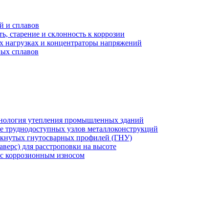
й и сплавов
 старение и склонность к коррозии
их нагрузках и концентраторы напряжений
ных сплавов
хнология утепления промышленных зданий
же труднодоступных узлов металлоконструкций
мкнутых гнутосварных профилей (ГНУ)
верс) для расстроповки на высоте
 с коррозионным износом