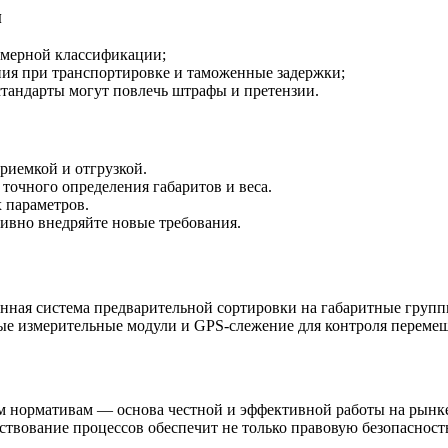
м
омерной классификации;
ия при транспортировке и таможенные задержки;
андарты могут повлечь штрафы и претензии.
риемкой и отгрузкой.
точного определения габаритов и веса.
 параметров.
ивно внедряйте новые требования.
ная система предварительной сортировки на габаритные группы
ные измерительные модули и GPS-слежение для контроля переме
м нормативам — основа честной и эффективной работы на рынке
твование процессов обеспечит не только правовую безопасность