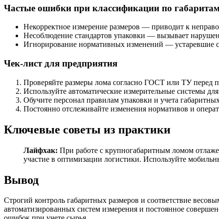
Частые ошибки при классификации по габарита
Некорректное измерение размеров — приводит к неправ
Несоблюдение стандартов упаковки — вызывает нарушен
Игнорирование нормативных изменений — устаревшие ст
Чек-лист для предприятия
Проверяйте размеры лома согласно ГОСТ или ТУ перед п
Используйте автоматические измерительные системы для 
Обучите персонал правилам упаковки и учета габаритных
Постоянно отслеживайте изменения нормативов и операт
Ключевые советы из практики
Лайфхак:
При работе с крупногабаритным ломом отлажен
участие в оптимизации логистики. Используйте мобиль
Вывод
Строгий контроль габаритных размеров и соответствие весовы
автоматизированных систем измерения и постоянное совершенс
ошибок при учете сырья.