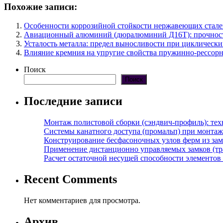
Похожие записи:
Особенности коррозийной стойкости нержавеющих стале
Авиационный алюминий (дюралюминий Д16Т): прочность,
Усталость металла: предел выносливости при циклическ
Влияние кремния на упругие свойства пружинно-рессор
Поиск
Поиск
Последние записи
Монтаж полистовой сборки (сэндвич-профиль): те
Системы канатного доступа (промальп) при монта
Конструирование бесфасоночных узлов ферм из за
Применение дистанционно управляемых замков (тра
Расчет остаточной несущей способности элементов
Recent Comments
Нет комментариев для просмотра.
Архив