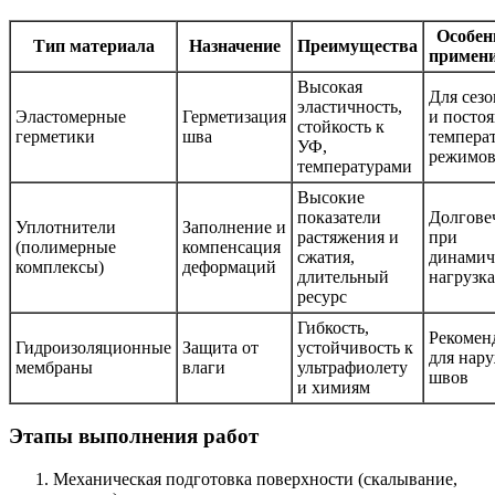
Особен
Тип материала
Назначение
Преимущества
примен
Высокая
Для сез
эластичность,
Эластомерные
Герметизация
и посто
стойкость к
герметики
шва
темпера
УФ,
режимо
температурами
Высокие
показатели
Долгове
Уплотнители
Заполнение и
растяжения и
при
(полимерные
компенсация
сжатия,
динамич
комплексы)
деформаций
длительный
нагрузк
ресурс
Гибкость,
Рекомен
Гидроизоляционные
Защита от
устойчивость к
для нар
мембраны
влаги
ультрафиолету
швов
и химиям
Этапы выполнения работ
Механическая подготовка поверхности (скалывание,