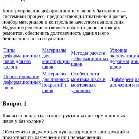
Конструирование деформационных швов у баз колонн —
системный процесс, предполагающий тщательный расчет,
подбор материалов и контроль за качеством выполнения.
Надежное решение позволяет избежать дорогостоящих
ремонтов, обеспечить долговечность здания и его
безопасность в эксплуатации.
Типы
Материалы
Условия
Методы расчета
деформационных
для
эксплуатаци
деформационных
швов для баз
конструкции
деформацио
швов
колонн
швов
швов
Материалы
Особенности
Проектирование
для половых
монтажа швов в
Дифференци
деформационных
покрытий и
монтажных
движения и и
швов
швов
условиях
Вопрос 1
Какая основная задача конструктивных деформационных
швов у баз колонн?
Обеспечить предусмотренную деформацию конструкций и
предотвратить разрушение при перемещениях.