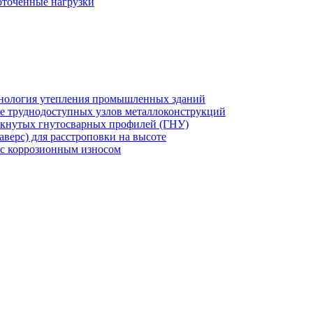
оточенные нагрузки
хнология утепления промышленных зданий
же труднодоступных узлов металлоконструкций
мкнутых гнутосварных профилей (ГНУ)
верс) для расстроповки на высоте
 с коррозионным износом