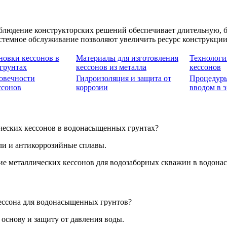
блюдение конструкторских решений обеспечивает длительную, 
стемное обслуживание позволяют увеличить ресурс конструкции 
новки кессонов в
Материалы для изготовления
Технологи
грунтах
кессонов из металла
кессонов
овечности
Гидроизоляция и защита от
Процедуры
ссонов
коррозии
вводом в 
ических кессонов в водонасыщенных грунтах?
ли и антикоррозийные сплавы.
ессона для водонасыщенных грунтов?
снову и защиту от давления воды.