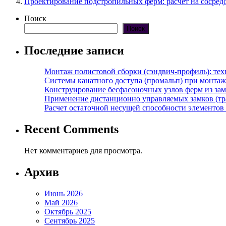
Проектирование подстропильных ферм: расчет на сосред
Поиск
Поиск
Последние записи
Монтаж полистовой сборки (сэндвич-профиль): те
Системы канатного доступа (промальп) при монта
Конструирование бесфасоночных узлов ферм из за
Применение дистанционно управляемых замков (тра
Расчет остаточной несущей способности элементов
Recent Comments
Нет комментариев для просмотра.
Архив
Июнь 2026
Май 2026
Октябрь 2025
Сентябрь 2025