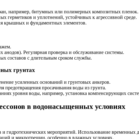
ан, например, битумных или полимерных композитных пленок.
ых герметиков и уплотнений, устойчивых к агрессивной среде.
ия крышных и фундаментных элементов.
ажем.
 анодов). Регулярная проверка и обслуживание системы.
ых составов с длительным сроком службы.
нных грунтах
енение усиленных оснований и грунтовых анкеров.
ля предотвращения просачивания воды из грунта.
аниях уровня воды, например, установка компенсирующих систе
кессонов в водонасыщенных условиях
в и гидротехнических мероприятий. Использование временных 
аций и микротрещин, особенно в влажных условиях.