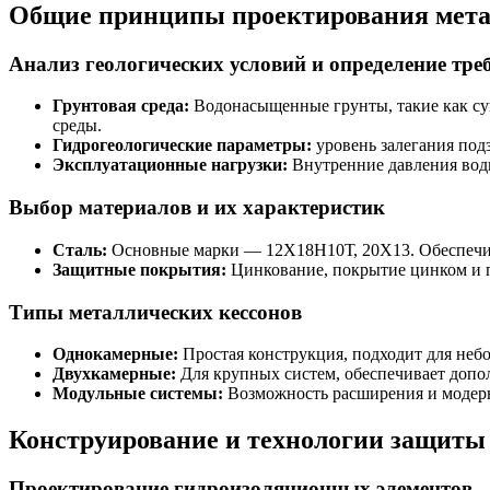
Общие принципы проектирования метал
Анализ геологических условий и определение тре
Грунтовая среда:
Водонасыщенные грунты, такие как суг
среды.
Гидрогеологические параметры:
уровень залегания под
Эксплуатационные нагрузки:
Внутренние давления воды
Выбор материалов и их характеристик
Сталь:
Основные марки — 12Х18Н10Т, 20Х13. Обеспечив
Защитные покрытия:
Цинкование, покрытие цинком и п
Типы металлических кессонов
Однокамерные:
Простая конструкция, подходит для неб
Двухкамерные:
Для крупных систем, обеспечивает допо
Модульные системы:
Возможность расширения и модерн
Конструирование и технологии защиты 
Проектирование гидроизоляционных элементов