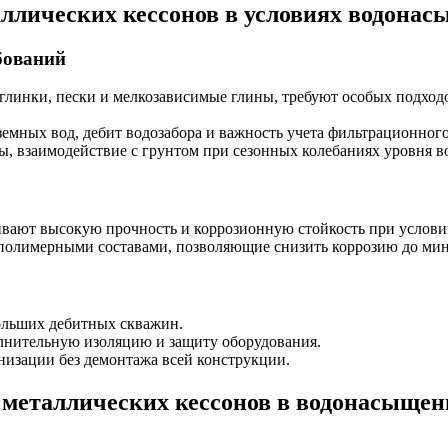
лических кессонов в условиях водонас
бований
линки, пески и мелкозависимые глины, требуют особых подходо
земных вод, дебит водозабора и важность учета фильтрационног
, взаимодействие с грунтом при сезонных колебаниях уровня в
ают высокую прочность и коррозионную стойкость при услови
олимерными составами, позволяющие снизить коррозию до мини
ольших дебитных скважин.
лнительную изоляцию и защиту оборудования.
изации без демонтажа всей конструкции.
металлических кессонов в водонасыщен