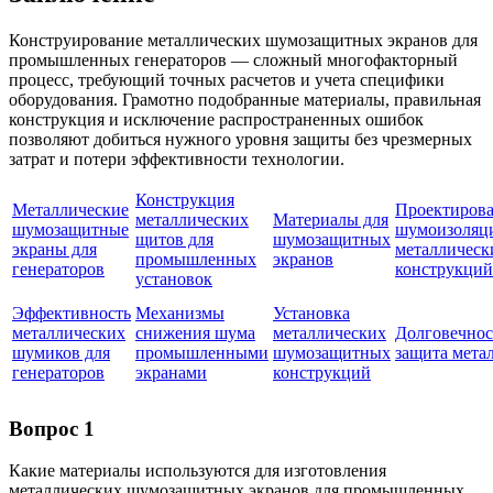
Конструирование металлических шумозащитных экранов для
промышленных генераторов — сложный многофакторный
процесс, требующий точных расчетов и учета специфики
оборудования. Грамотно подобранные материалы, правильная
конструкция и исключение распространенных ошибок
позволяют добиться нужного уровня защиты без чрезмерных
затрат и потери эффективности технологии.
Конструкция
Металлические
Проектиров
металлических
Материалы для
шумозащитные
шумоизоляц
щитов для
шумозащитных
экраны для
металлическ
промышленных
экранов
генераторов
конструкций
установок
Эффективность
Механизмы
Установка
металлических
снижения шума
металлических
Долговечнос
шумиков для
промышленными
шумозащитных
защита мета
генераторов
экранами
конструкций
Вопрос 1
Какие материалы используются для изготовления
металлических шумозащитных экранов для промышленных