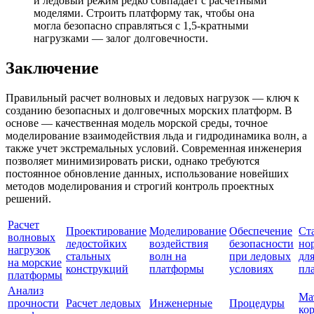
и ледовый режим редко совпадает с расчетными
моделями. Строить платформу так, чтобы она
могла безопасно справляться с 1,5-кратными
нагрузками — залог долговечности.
Заключение
Правильный расчет волновых и ледовых нагрузок — ключ к
созданию безопасных и долговечных морских платформ. В
основе — качественная модель морской среды, точное
моделирование взаимодействия льда и гидродинамика волн, а
также учет экстремальных условий. Современная инженерия
позволяет минимизировать риски, однако требуются
постоянное обновление данных, использование новейших
методов моделирования и строгий контроль проектных
решений.
Расчет
Проектирование
Моделирование
Обеспечение
Ст
волновых
ледостойких
воздействия
безопасности
но
нагрузок
стальных
волн на
при ледовых
дл
на морские
конструкций
платформы
условиях
пл
платформы
Анализ
Ма
прочности
Расчет ледовых
Инженерные
Процедуры
ко