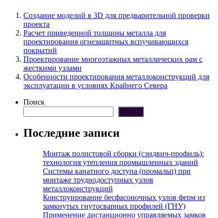
Создание моделий в 3D для предварительной проверки
проекта
Расчет приведенной толщины металла для
проектирования огнезащитных вспучивающихся
покрытий
Проектирование многоэтажных металлических рам с
жесткими узлами
Особенности проектирования металлоконструкций для
эксплуатации в условиях Крайнего Севера
Поиск
Поиск
Последние записи
Монтаж полистовой сборки (сэндвич-профиль):
технология утепления промышленных зданий
Системы канатного доступа (промальп) при
монтаже труднодоступных узлов
металлоконструкций
Конструирование бесфасоночных узлов ферм из
замкнутых гнутосварных профилей (ГНУ)
Применение дистанционно управляемых замков