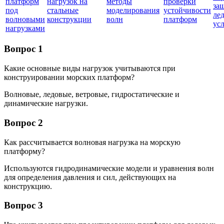
платформ
нагрузок на
методы
проверки
за
под
стальные
моделирования
устойчивости
ле
волновыми
конструкции
волн
платформ
ус
нагрузками
Вопрос 1
Какие основные виды нагрузок учитываются при
конструировании морских платформ?
Волновые, ледовые, ветровые, гидростатические и
динамические нагрузки.
Вопрос 2
Как рассчитывается волновая нагрузка на морскую
платформу?
Используются гидродинамические модели и уравнения волн
для определения давления и сил, действующих на
конструкцию.
Вопрос 3