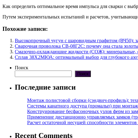
Как определить оптимальное время импульса для сварки с выб
Путем экспериментальных испытаний и расчетов, учитывающих
Похожие записи:
Высокопрочный чугун с шаровидным графитом (ВЧ50): з
Сварочная проволока СВ-08Г2С: почему она стала золо
Смазочно-охлаждающие жидкости (СОЖ): минеральные, с
Сплав 38Х2МЮА: оптимальный выбор для глубокого азо
Поиск
Поиск
Последние записи
Монтаж полистовой сборки (сэндвич-профиль): те
Системы канатного доступа (промальп) при монта
Конструирование бесфасоночных узлов ферм из за
Применение дистанционно управляемых замков (тра
Расчет остаточной несущей способности элементов
Recent Comments