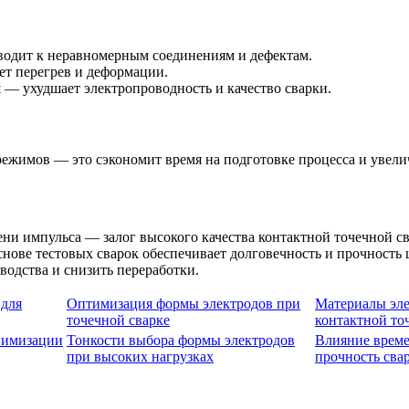
одит к неравномерным соединениям и дефектам.
т перегрев и деформации.
и
— ухудшает электропроводность и качество сварки.
ежимов — это сэкономит время на подготовке процесса и увели
ни импульса — залог высокого качества контактной точечной с
снове тестовых сварок обеспечивает долговечность и прочность
одства и снизить переработки.
 для
Оптимизация формы электродов при
Материалы эле
точечной сварке
контактной то
нимизации
Тонкости выбора формы электродов
Влияние време
при высоких нагрузках
прочность сва