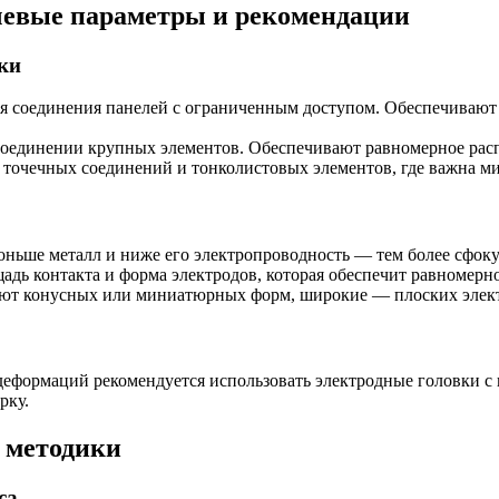
чевые параметры и рекомендации
ки
 соединения панелей с ограниченным доступом. Обеспечивают
единении крупных элементов. Обеспечивают равномерное распр
точечных соединений и тонколистовых элементов, где важна м
тоньше металл и ниже его электропроводность — тем более сфок
ощадь контакта и форма электродов, которая обеспечит равномерн
буют конусных или миниатюрных форм, широкие — плоских элек
деформаций рекомендуется использовать электродные головки с
рку.
 методики
са