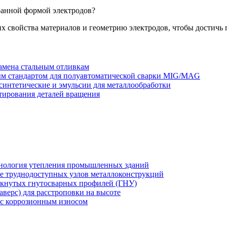
ранной формой электродов?
 свойства материалов и геометрию электродов, чтобы достичь 
амена стальным отливкам
тым стандартом для полуавтоматической сварки MIG/MAG
интетические и эмульсии для металлообработки
тирования деталей вращения
хнология утепления промышленных зданий
же труднодоступных узлов металлоконструкций
мкнутых гнутосварных профилей (ГНУ)
верс) для расстроповки на высоте
 с коррозионным износом