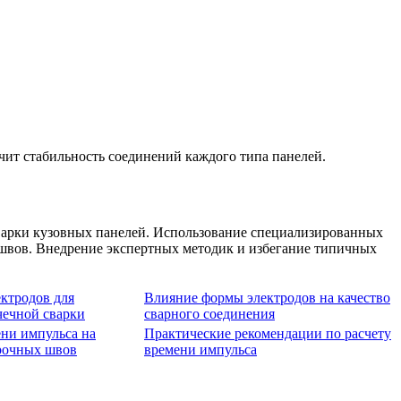
чит стабильность соединений каждого типа панелей.
варки кузовных панелей. Использование специализированных
 швов. Внедрение экспертных методик и избегание типичных
ктродов для
Влияние формы электродов на качество
чечной сварки
сварного соединения
ни импульса на
Практические рекомендации по расчету
рочных швов
времени импульса