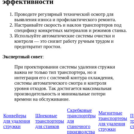
эффективности
Проводите регулярный технический осмотр для
выявления износа и профилактического ремонта.
Настраивайте скорость и наклон транспортеров под
специфику конкретных материалов и режимов станка.
Используйте автоматические системы очистки и
контроля — это снизит работу ручным трудом и
предотвратит простои.
Экспертный совет
:
При проектировании системы удаления стружки
важна не только тип транспортера, но и
интеграция его с системой контура охлаждения,
системы автоматического смотра и контроля
уровня отходов. Так достигается максимальная
производительность и минимальные потери
времени на обслуживание.
Скребковые
Магнитные
Конвейеры
Шнековые
транспортёры
П
транспортеры
для удаления
транспортеры
для
т
для удаления
стружки
для станков
станочного
с
стружки
производства