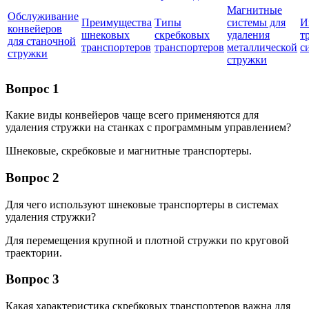
Магнитные
Обслуживание
Преимущества
Типы
системы для
И
конвейеров
шнековых
скребковых
удаления
т
для станочной
транспортеров
транспортеров
металлической
с
стружки
стружки
Вопрос 1
Какие виды конвейеров чаще всего применяются для
удаления стружки на станках с программным управлением?
Шнековые, скребковые и магнитные транспортеры.
Вопрос 2
Для чего используют шнековые транспортеры в системах
удаления стружки?
Для перемещения крупной и плотной стружки по круговой
траектории.
Вопрос 3
Какая характеристика скребковых транспортеров важна для