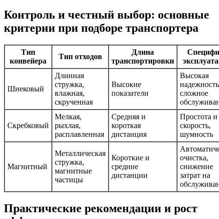
Контроль и честный выбор: основные
критерии при подборе транспортера
Тип
Длина
Специфи
Тип отходов
конвейера
транспортировки
эксплуат
Длинная
Высокая
стружка,
Высокие
надежность
Шнековый
влажная,
показатели
сложное
скрученная
обслужива
Мелкая,
Средняя и
Простота и
Скребковый
рыхлая,
короткая
скорость,
расплавленная
дистанция
шумность
Автоматиче
Металлическая
Короткие и
очистка,
стружка,
Магнитный
средние
снижение
магнитные
дистанции
затрат на
частицы
обслужива
Практические рекомендации и рост