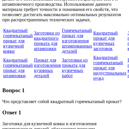
штамповочного производства. Использование данного
материала требует точности и понимания его свойств, что
позволяет достигать максимально оптимальных результатов
при распространенных технических задачах.
Квадратный
Горячекатаный
Заготовки из
Квадратный
горячекатаный
прокат для
квадратного
прокат для
прокат для
изготовления
проката для
кузнечных
кузнечной
штампованных
штамповки
заготовок
ковки
деталей
Квадратный
Квадратный
Прокат для
Заготовки из
горячекатаный
горячекатаный
изготовления
проката для
прокат для
прокат для
кузовных
кузнечных
индустриальных
штамповки
деталей
работ
нужд
Вопрос 1
Что представляет собой квадратный горячекатаный прокат?
Ответ 1
Заготовки для кузнечной ковки и изготовления
штампованных деталей, обладающие точными