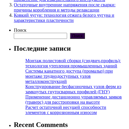
Остаточные внутренние напряжения после сварки:
причины коробления и методы релаксации
Ковкий чугун: технология отжига белого чугуна и
характеристики пластичности
Поиск
Поиск
Последние записи
Монтаж полистовой сборки (сэндвич-профиль):
технология утепления промышленных зданий
Системы канатного доступа (промальп) при
монтаже труднодоступных узлов
металлоконструкций
Конструирование бесфасоночных узлов ферм из
замкнутых гнутосварных профилей (ГНУ)
Применение дистанционно управляемых замков
(траверс) для расстроповки на высоте
Расчет остаточной несущей способности
элементов с коррозионным износом
Recent Comments