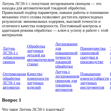
Латунь ЛС59-1 с попутным легированием свинцом — это
находка для автоматической токарной обработки.
Правильный подбор параметров, навыки работы и понимание
механики этого сплава позволяют достигать превосходных
результатов: минимальных издержек, высокой точности и
отличного качества поверхности. Постоянный контроль и
адаптация режима обработки — ключ к успеху в работе с этой
материалом.
Легирование
Обработка
Латунь
для
Преимущества
латунных
ЛС59-1 с
повышенной
свинцовой
деталей на
добавлением
точности
сыпучки в
автоматическом
свинца
токарной
производстве
станке
обработки
Латунь с
Оптимизация
Качество
Повышение
легированием
обработки
поверхности
износостойкости
свинцом для
ЛС59-1 на
латунных
латунных
токарных
автоматах
изделий
инструментов
автоматов
Вопрос 1
Что такое Латунь ЛС59-1 (сыпучка)?