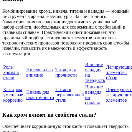
Комбинирование хрома, никеля, титана и ванадия — мощный
инструмент в арсенале металлурга. За счет точного
балансирования их содержания достигается уникальный
набор свойств, необходимых для современных требований к
стальным сплавам. Практический опыт показывает, что
правильный подбор легирующих элементов и контроль
технологических процессов позволяют продлить срок службы
изделий, повысить их надежность и эффективность
эксплуатации.
Влияние
Роль
Легирующи
Никель и его
Титан для
ванадия
хрома в
элементы:
влияние
прочности
на
стали
обзор
твердость
Влияние
Как хром
Титан в
Преимущест
Никель для
ванадия
уменьшает
нержавеющей
легирующих
пластичности
на
коррозию
стали
элементов
сплавы
Как хром влияет на свойства стали?
Обеспечивает коррозионную стойкость и повышает твердость
металла.