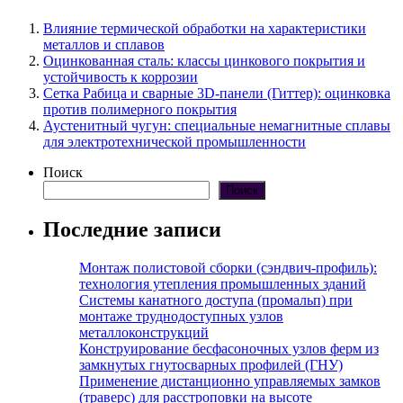
Влияние термической обработки на характеристики
металлов и сплавов
Оцинкованная сталь: классы цинкового покрытия и
устойчивость к коррозии
Сетка Рабица и сварные 3D-панели (Гиттер): оцинковка
против полимерного покрытия
Аустенитный чугун: специальные немагнитные сплавы
для электротехнической промышленности
Поиск
Поиск
Последние записи
Монтаж полистовой сборки (сэндвич-профиль):
технология утепления промышленных зданий
Системы канатного доступа (промальп) при
монтаже труднодоступных узлов
металлоконструкций
Конструирование бесфасоночных узлов ферм из
замкнутых гнутосварных профилей (ГНУ)
Применение дистанционно управляемых замков
(траверс) для расстроповки на высоте