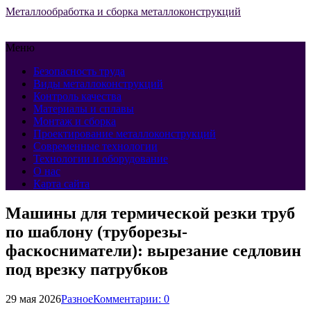
Металлообработка и сборка металлоконструкций
Меню
Безопасность труда
Виды металлоконструкций
Контроль качества
Материалы и сплавы
Монтаж и сборка
Проектирование металлоконструкций
Современные технологии
Технологии и оборудование
О нас
Карта сайта
Машины для термической резки труб
по шаблону (труборезы-
фаскосниматели): вырезание седловин
под врезку патрубков
29 мая 2026
Разное
Комментарии: 0