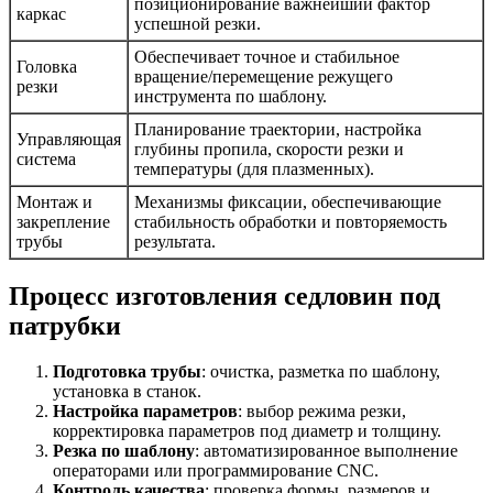
позиционирование важнейший фактор
каркас
успешной резки.
Обеспечивает точное и стабильное
Головка
вращение/перемещение режущего
резки
инструмента по шаблону.
Планирование траектории, настройка
Управляющая
глубины пропила, скорости резки и
система
температуры (для плазменных).
Монтаж и
Механизмы фиксации, обеспечивающие
закрепление
стабильность обработки и повторяемость
трубы
результата.
Процесс изготовления седловин под
патрубки
Подготовка трубы
: очистка, разметка по шаблону,
установка в станок.
Настройка параметров
: выбор режима резки,
корректировка параметров под диаметр и толщину.
Резка по шаблону
: автоматизированное выполнение
операторами или программирование CNC.
Контроль качества
: проверка формы, размеров и