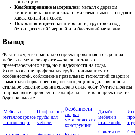
концепцию.
Комбинирование материалов:
металл с деревом,
кирпичной кладкой и кожаными элементами — создают
характерный интерьер.
Покрытия и цвет:
патинирование, грунтовка под
бетон, „жесткий“ черный или блестящий металлик.
Вывод
Факт в том, что правильно спроектированная и сваренная
мебель на металлокаркасе — залог не только
презентабельного вида, но и надежности на годы.
Использование профильных труб с пониманием их
особенностей, соблюдение правильных технологий сварки и
грамотная сборка превращают концепцию в долговечное и
стильное решение для интерьера в стиле лофт. Учтите нюансы
и применяйте проверенные лайфхаки — и ваш проект точно
будет на высоте.
Особенности
Мебель на
Профильные
Дизайн
Исп
сварки
металлокаркасе
трубы для
мебели в
пр
металлических
в стиле лофт
мебели
стиле лофт
тру
конструкций
Советы по
Соз
Технологии
Экстерьер и
Выбор