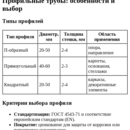
Профильные трубы: особенности и
выбор
Типы профилей
Диаметр,
Толщина
Область
Тип профиля
мм
стенки, мм
применения
опора,
П-образный
20-50
2-4
направление
карпеты,
Прямоугольный
40-60
2-3
основания,
стеллажи
каркасы,
Квадратный
20-50
2-4
декоративные
элементы
Критерии выбора профиля
Стандартизация:
ГОСТ 4543-71 и соответствие
европейским стандартам (EN).
Покрытие:
цинкование для защиты от коррозии или
порошковое окрашивание.