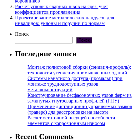
коровников
Расчет угловых сварных швов на срез: учет
коэффициентов проплавления
Проектирование металлических пандусов для
инвалидов: уклоны и поручни по нормам
Поиск
Поиск
Последние записи
Монтаж полистовой сборки (сэндвич-профиль):
технология утепления промышленных зданий
Системы канатного доступа (промальп) при
монтаже труднодоступных узлов
металлоконструкций
Конструирование бесфасоночных узлов ферм из
замкнутых гнутосварных профилей (ГНУ)
Применение дистанционно управляемых замков
(траверс) для расстроповки на высоте
Расчет остаточной несущей способности
элементов с коррозионным износом
Recent Comments