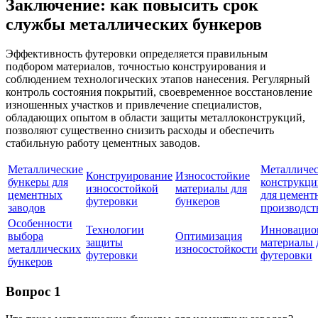
Заключение: как повысить срок
службы металлических бункеров
Эффективность футеровки определяется правильным
подбором материалов, точностью конструирования и
соблюдением технологических этапов нанесения. Регулярный
контроль состояния покрытий, своевременное восстановление
изношенных участков и привлечение специалистов,
обладающих опытом в области защиты металлоконструкций,
позволяют существенно снизить расходы и обеспечить
стабильную работу цементных заводов.
Металлические
Металличе
Конструирование
Износостойкие
бункеры для
конструкци
износостойкой
материалы для
цементных
для цемент
футеровки
бункеров
заводов
производст
Особенности
Технологии
Инновацио
выбора
Оптимизация
защиты
материалы 
металлических
износостойкости
футеровки
футеровки
бункеров
Вопрос 1