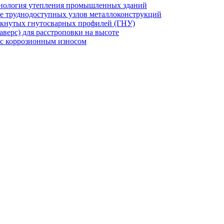
хнология утепления промышленных зданий
же труднодоступных узлов металлоконструкций
мкнутых гнутосварных профилей (ГНУ)
верс) для расстроповки на высоте
 с коррозионным износом