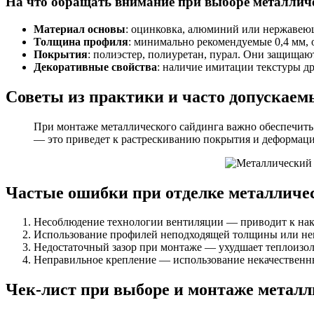
На что обращать внимание при выборе металличе
Материал основы
: оцинковка, алюминий или нержавеюща
Толщина профиля
: минимально рекомендуемые 0,4 мм, 
Покрытия
: полиэстер, полиуретан, пурал. Они защищают
Декоративные свойства
: наличие имитации текстуры д
Советы из практики и часто допускае
При монтаже металлического сайдинга важно обеспечить
— это приведет к растрескиванию покрытия и деформаци
Частые ошибки при отделке металличе
Несоблюдение технологии вентиляции — приводит к нак
Использование профилей неподходящей толщины или неп
Недостаточный зазор при монтаже — ухудшает теплоизо
Неправильное крепление — использование некачественн
Чек-лист при выборе и монтаже металл