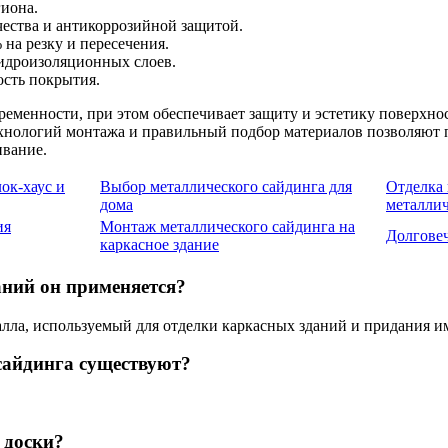
иона.
ества и антикоррозийной защитой.
на резку и пересечения.
гидроизоляционных слоев.
ость покрытия.
ременности, при этом обеспечивает защиту и эстетику поверхнос
хнологий монтажа и правильный подбор материалов позволяют п
ивание.
ок-хаус и
Выбор металлического сайдинга для
Отделка 
дома
металли
ия
Монтаж металлического сайдинга на
Долговеч
каркасное здание
аний он применяется?
ла, используемый для отделки каркасных зданий и придания им
сайдинга существуют?
 доски?