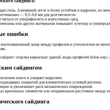
ского сайдинга:
я сталь. Алюминий легче и более устойчив к коррозии, но мене
оптимально — 0,5–0,6 мм для долговечности.
 металл от ультрафиолета и агрессивных сред.
ревесины или других материалов повышает эстетику и универсал
мые ошибки
 вентиляционный зазор между профилем и утеплителем не менее 
ям.
ским сайдингом
оплению влаги и ускоряет коррозию.
одходящих покрытий для климатических условий региона.
ляцию и увеличивает риск механических повреждений.
ых крепежных элементов или неправильное расстояние между н
ического сайдинга