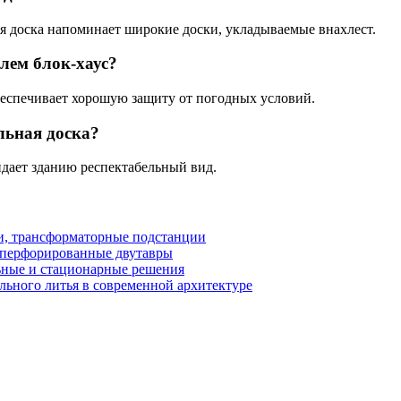
ая доска напоминает широкие доски, укладываемые внахлест.
лем блок-хаус?
обеспечивает хорошую защиту от погодных условий.
льная доска?
идает зданию респектабельный вид.
и, трансформаторные подстанции
и перфорированные двутавры
ьные и стационарные решения
льного литья в современной архитектуре