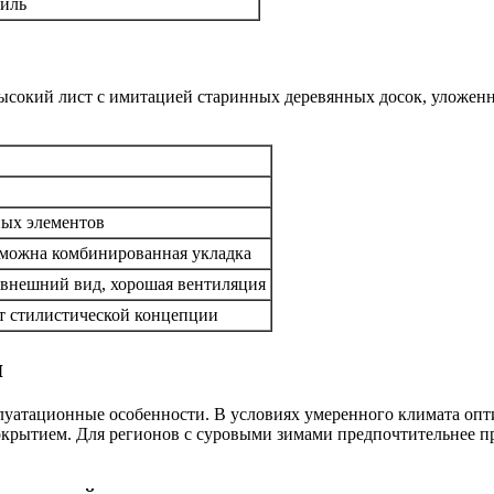
филь
высокий лист с имитацией старинных деревянных досок, уложенн
ных элементов
озможна комбинированная укладка
 внешний вид, хорошая вентиляция
от стилистической концепции
я
сплуатационные особенности. В условиях умеренного климата оп
окрытием. Для регионов с суровыми зимами предпочтительнее 