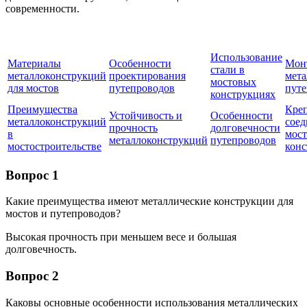
современности.
Использование
Материалы
Особенности
Мон
стали в
металлоконструкций
проектирования
мета
мостовых
для мостов
путепроводов
путе
конструкциях
Преимущества
Кре
Устойчивость и
Особенности
металлоконструкций
соед
прочность
долговечности
в
мос
металлоконструкций
путепроводов
мостостроительстве
конс
Вопрос 1
Какие преимущества имеют металлические конструкции для
мостов и путепроводов?
Высокая прочность при меньшем весе и большая
долговечность.
Вопрос 2
Каковы основные особенности использования металлических