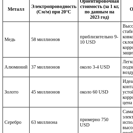
Ориентировочная
Электропроводность
стоимость (за 1 кг,
Металл
О
(См/м) при 20°C
по данным на
2023 год)
Высо
стаб
приблизительно 9-
ковко
Медь
58 миллионов
10 USD
скло
корр
защи
Легк
Алюминий
37 миллионов
около 3-4 USD
подх
возд
Идеа
конт
Золото
45 миллионов
около 60 USD
усто
корр
цена
Сама
элек
примерно 750
Серебро
63 миллиона
испо
USD
высо
приб