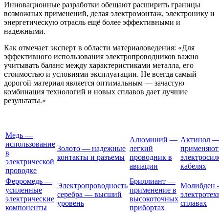
Инновационные разработки обещают расширить границы
возможных применений, делая электромонтаж, электронику и
энергетическую отрасль ещё более эффективными и
надежными.
Как отмечает эксперт в области материаловедения: «Для
эффективного использования электропроводников важно
учитывать баланс между характеристиками металла, его
стоимостью и условиями эксплуатации. Не всегда самый
дорогой материал является оптимальным — зачастую
комбинация технологий и новых сплавов дает лучшие
результаты.»
Медь —
Алюминий —
Актинол 
использование
Золото — надежные
легкий
применяют
в
контакты и разъемы
проводник в
электроси
электрической
авиации
кабелях
проводке
Ферромедь —
Бриллиант —
Электропроводность
Молибден 
усиленные
применение в
серебра — высший
электротех
электрические
высокоточных
уровень
сплавах
компоненты
прибортах