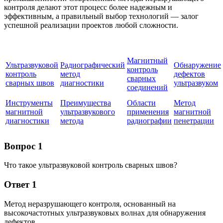
контроля делают этот процесс более надежным и
эффективным, а правильный выбор технологий — залог
успешной реализации проектов любой сложности.
Магнитный
Ультразвуковой
Радиографический
Обнаружение
контроль
контроль
метод
дефектов
сварных
сварных швов
диагностики
ультразвуком
соединений
Инструменты
Преимущества
Области
Метод
магнитной
ультразвукового
применения
магнитной
диагностики
метода
радиографии
пенетрации
Вопрос 1
Что такое ультразвуковой контроль сварных швов?
Ответ 1
Метод неразрушающего контроля, основанный на
высокочастотных ультразвуковых волнах для обнаружения
дефектов.