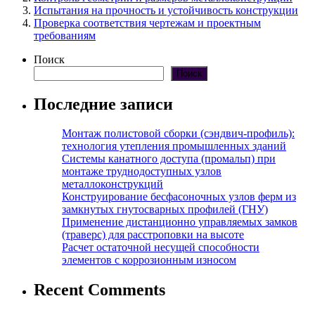
Испытания на прочность и устойчивость конструкции
Проверка соответствия чертежам и проектным
требованиям
Поиск
Поиск
Последние записи
Монтаж полистовой сборки (сэндвич-профиль):
технология утепления промышленных зданий
Системы канатного доступа (промальп) при
монтаже труднодоступных узлов
металлоконструкций
Конструирование бесфасоночных узлов ферм из
замкнутых гнутосварных профилей (ГНУ)
Применение дистанционно управляемых замков
(траверс) для расстроповки на высоте
Расчет остаточной несущей способности
элементов с коррозионным износом
Recent Comments