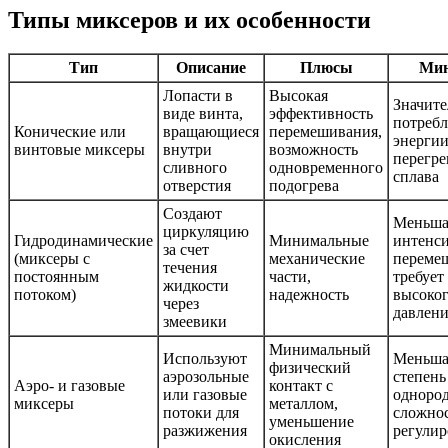
Типы миксеров и их особенности
Тип
Описание
Плюсы
Ми
Лопасти в
Высокая
Значите
виде винта,
эффективность
потреб
Конические или
вращающиеся
перемешивания,
энергии
винтовые миксеры
внутри
возможность
перегре
сливного
одновременного
сплава
отверстия
подогрева
Создают
Меньша
циркуляцию
Гидродинамические
Минимальные
интенс
за счет
(миксеры с
механические
переме
течения
постоянным
части,
требует
жидкости
потоком)
надежность
высоко
через
давлен
змеевики
Минимальный
Используют
Меньша
физический
аэрозольные
степень
Аэро- и газовые
контакт с
или газовые
однород
миксеры
металлом,
потоки для
сложно
уменьшение
разжижения
регули
окисления