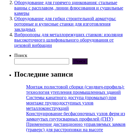
Оборудование для горячего цинкования: стальные
ванны с расплавом, линии флюсования и сушильные
камеры
Оборудование для гибки строительной арматуры:
роторные и кулисные станки для изготовления
закладных
Виброопоры для металлорежущих станков: изоляция
высокоточного шлифовального оборудования от
цеховой вибрации
Поиск
Поиск
Последние записи
Монтаж полистовой сборки (сэндвич-профиль):
технология утепления промышленных зданий
Системы канатного доступа (промальп) при
монтаже труднодоступных узлов
металлоконструкций
Конструирование бесфасоночных узлов ферм из
замкнутых гнутосварных профилей (ГНУ)
Применение дистанционно управляемых замков
(траверс) для расстроповки на высоте