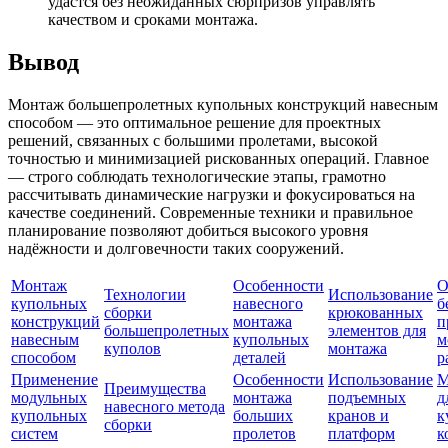
удастся без неожиданных сюрпризов управлять
качеством и сроками монтажа.
Вывод
Монтаж большепролетных купольных конструкций навесным
способом — это оптимальное решение для проектных
решений, связанных с большими пролетами, высокой
точностью и минимизацией рискованных операций. Главное
— строго соблюдать технологические этапы, грамотно
рассчитывать динамические нагрузки и фокусироваться на
качестве соединений. Современные техники и правильное
планирование позволяют добиться высокого уровня
надёжности и долговечности таких сооружений.
Монтаж
Особенности
О
Технологии
Использование
купольных
навесного
б
сборки
крюкованных
конструкций
монтажа
п
большепролетных
элементов для
навесным
купольных
м
куполов
монтажа
способом
деталей
р
Применение
Особенности
Использование
М
Преимущества
модульных
монтажа
подъемных
д
навесного метода
купольных
больших
кранов и
к
сборки
систем
пролетов
платформ
к