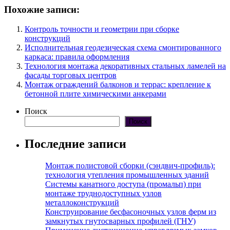
Похожие записи:
Контроль точности и геометрии при сборке
конструкций
Исполнительная геодезическая схема смонтированного
каркаса: правила оформления
Технология монтажа декоративных стальных ламелей на
фасады торговых центров
Монтаж ограждений балконов и террас: крепление к
бетонной плите химическими анкерами
Поиск
Поиск
Последние записи
Монтаж полистовой сборки (сэндвич-профиль):
технология утепления промышленных зданий
Системы канатного доступа (промальп) при
монтаже труднодоступных узлов
металлоконструкций
Конструирование бесфасоночных узлов ферм из
замкнутых гнутосварных профилей (ГНУ)