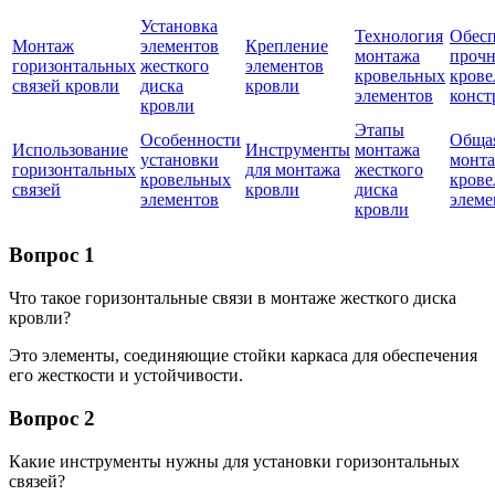
Установка
Технология
Обесп
Монтаж
элементов
Крепление
монтажа
прочн
горизонтальных
жесткого
элементов
кровельных
крове
связей кровли
диска
кровли
элементов
конст
кровли
Этапы
Особенности
Общая
Использование
Инструменты
монтажа
установки
монт
горизонтальных
для монтажа
жесткого
кровельных
крове
связей
кровли
диска
элементов
элеме
кровли
Вопрос 1
Что такое горизонтальные связи в монтаже жесткого диска
кровли?
Это элементы, соединяющие стойки каркаса для обеспечения
его жесткости и устойчивости.
Вопрос 2
Какие инструменты нужны для установки горизонтальных
связей?